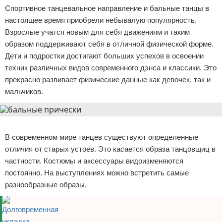
Спортивное танцевальное направление и бальные танцы в
Отказ от ответственности
Уход за ногтями
настоящее время приобрели небывалую популярность.
Взрослые учатся новым для себя движениям и таким
Макияж
образом поддерживают себя в отличной физической форме.
Дети и подростки достигают больших успехов в освоении
СПА процедуры
техник различных видов современного дэнса и классики. Это
Парфюмерия
прекрасно развивает физические данные как девочек, так и
мальчиков.
Прически
Реклама
Разное
В современном мире танцев существуют определенные
Уход за лицом
отличия от старых устоев. Это касается образа танцовщиц в
частности. Костюмы и аксессуары видоизменяются
Хирургия
постоянно. На выступлениях можно встретить самые
разнообразные образы.