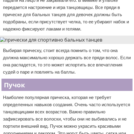
падали на лицо и не закрывали его. В мимике и улыбке
передается настроение и игра танцовщицы. Все пряди в
прическе для бальных танцев для девочек должны быть
подобраны, если присутствует челка, то ее убирают набок и
надежно фиксируют лаками и гелями.
Выбирая прическу, стоит всегда помнить о том, что она
должна максимально хорошо держать все пряди волос. Если
она распадется, то это может испортить все впечатления
судей о паре и повлиять на баллы.
Пучок
Наиболее популярная прическа, которая не требует
определенных навыков создания. Очень часто используется
танцовщицами всех возрастов. Важно правильно
зафиксировать все волоски, чтобы они не выбивались и не
портили внешний вид. Пучок можно украсить красивыми
дополнениями и декором. Это могут быть цветы, сетка или