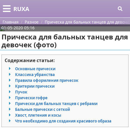
Меню
X
RUXA
Главная
Главная
Разное
Прическа для бальных танцев для девочек
01-05-2020 05:16
Категории
Прическа для бальных танцев для
девочек (фото)
Поиск
Уход за кожей
О проекте
Одежда
Содержание статьи:
Основные прически
Контакты
Шоппинг
Классика убранства
Правила оформления причесок
Сотрудничество
Подарки
Критерии прически
Пучок
Размещение рекламы
Украшения
Прически гофре
Прически для бальных танцев с ребрами
Бальные прически с сеткой
Для правообладателей
Косметика
Хвост, плетения и косы
Что необходимо для создания красивого образа
Условия предоставления информации
Уход за волосами