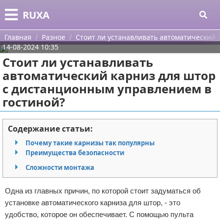
Меню
X
RUXA
Главная
Главная
Разное
Стоит ли устанавливать автоматический 
14-08-2024 10:35
Категории
Стоит ли устанавливать
автоматический карниз для штор
Поиск
Уход за кожей
с дистанционным управлением в
гостиной?
О проекте
Одежда
Контакты
Шоппинг
Содержание статьи:
Почему такие карнизы так популярны
Сотрудничество
Подарки
Преимущества безопасности
Размещение рекламы
Украшения
Сложности монтажа
Для правообладателей
Косметика
Одна из главных причин, по которой стоит задуматься об
установке автоматического карниза для штор, - это
Условия предоставления информации
Уход за волосами
удобство, которое он обеспечивает. С помощью пульта