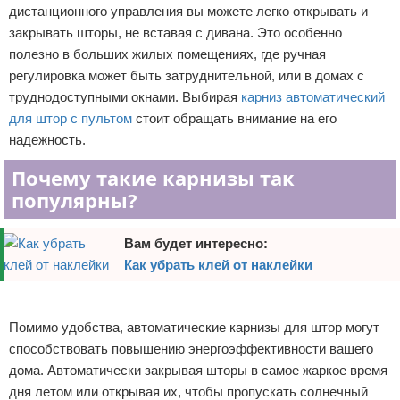
дистанционного управления вы можете легко открывать и
Отказ от ответственности
Уход за ногтями
закрывать шторы, не вставая с дивана. Это особенно
полезно в больших жилых помещениях, где ручная
Макияж
регулировка может быть затруднительной, или в домах с
труднодоступными окнами. Выбирая
карниз автоматический
СПА процедуры
для штор с пультом
стоит обращать внимание на его
надежность.
Парфюмерия
Почему такие карнизы так
Прически
популярны?
Разное
Вам будет интересно:
Уход за лицом
Как убрать клей от наклейки
Реклама
Хирургия
Помимо удобства, автоматические карнизы для штор могут
способствовать повышению энергоэффективности вашего
дома. Автоматически закрывая шторы в самое жаркое время
дня летом или открывая их, чтобы пропускать солнечный