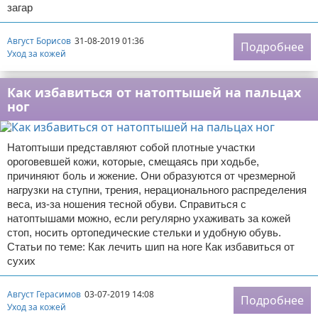
загар
Отказ от ответственности
Уход за ногтями
Август Борисов
31-08-2019 01:36
Подробнее
Макияж
Уход за кожей
СПА процедуры
Как избавиться от натоптышей на пальцах
ног
Парфюмерия
Прически
Натоптыши представляют собой плотные участки
ороговевшей кожи, которые, смещаясь при ходьбе,
причиняют боль и жжение. Они образуются от чрезмерной
Разное
нагрузки на ступни, трения, нерационального распределения
веса, из-за ношения тесной обуви. Справиться с
Уход за лицом
натоптышами можно, если регулярно ухаживать за кожей
стоп, носить ортопедические стельки и удобную обувь.
Хирургия
Статьи по теме: Как лечить шип на ноге Как избавиться от
сухих
Август Герасимов
03-07-2019 14:08
Подробнее
Уход за кожей