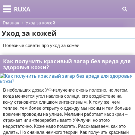
Меню
X
RUXA
Главная
Главная
Уход за кожей
Уход за кожей
Категории
Полезные советы про уход за кожей
Поиск
Уход за кожей
Как получить красивый загар без вреда для
О проекте
Одежда
здоровья кожи?
Контакты
Шоппинг
Сотрудничество
Подарки
В небольших дозах УФ-излучение очень полезно, но летом,
когда меняется угол наклона солнца, его воздействие на
Размещение рекламы
Украшения
кожу становится слишком интенсивным. К тому же, чем
теплее, тем более открытую одежду мы носим и тем больше
времени проводим на улице. Меланин работает как экран –
Для правообладателей
Косметика
отражает или «перерабатывает» УФ-лучи, но этого
недостаточно. Коже надо помогать. Рассказываем, как это
Условия предоставления информации
Уход за волосами
делать. Но сначала немного теории. Как получить красивый