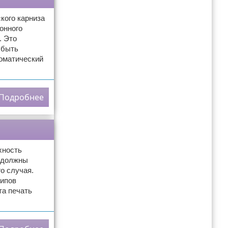
кого карниза
онного
. Это
 быть
томатический
Подробнее
хность
ы должны
о случая.
типов
та печать