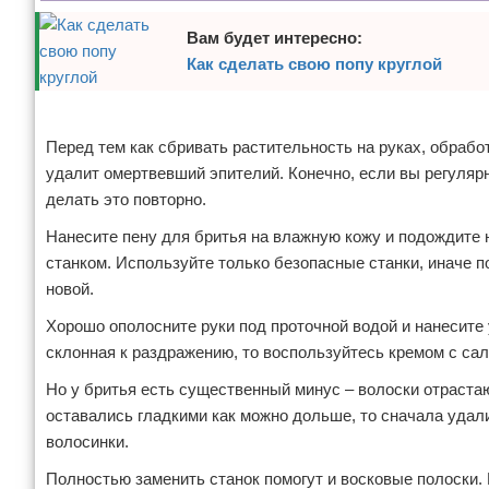
Отказ от ответственности
Уход за ногтями
Вам будет интересно:
Как сделать свою попу круглой
Макияж
Реклама
СПА процедуры
Перед тем как сбривать растительность на руках, обраб
удалит омертвевший эпителий. Конечно, если вы регуляр
Парфюмерия
делать это повторно.
Прически
Нанесите пену для бритья на влажную кожу и подождите 
станком. Используйте только безопасные станки, иначе п
Разное
новой.
Уход за лицом
Хорошо ополосните руки под проточной водой и нанесите
склонная к раздражению, то воспользуйтесь кремом с са
Хирургия
Но у бритья есть существенный минус – волоски отрастаю
оставались гладкими как можно дольше, то сначала удал
волосинки.
Полностью заменить станок помогут и восковые полоски. 