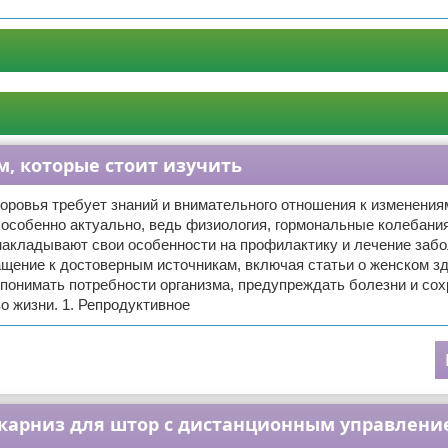
м, которые стоит изучить
ровья требует знаний и внимательного отношения к изменениям
особенно актуально, ведь физиология, гормональные колебани
накладывают свои особенности на профилактику и лечение забо
щение к достоверным источникам, включая статьи о женском зд
понимать потребности организма, предупреждать болезни и сох
о жизни. 1. Репродуктивное
 карниз для штор с дистанционным управлени