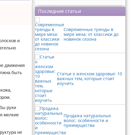
Реклама
Последние статьи
Современные тренды в
мире меха: от классики до
новинок сезона
олосков и
ательно
ые движения
олжна быть
Статьи о женском здоровье: 10
важных тем, которые стоит
изучить
 кожа,
ором.
обы руки
ся мелкие
Продажа натуральных
волос: особенности и
преимущества
руктура не