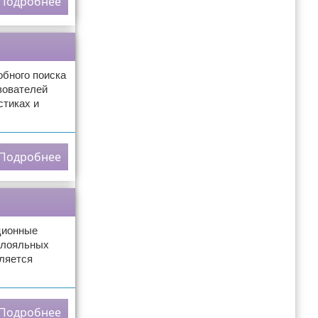
Подробнее
бного поиска
зователей
стиках и
Подробнее
ционные
 лояльных
ляется
Подробнее