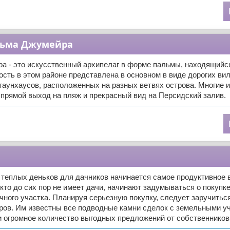
льма Джумейра
а - это искусственный архипелаг в форме пальмы, находящийся
ть в этом районе представлена в основном в виде дорогих вил
таунхаусов, расположенных на разных ветвях острова. Многие и
прямой выход на пляж и прекрасный вид на Персидский залив.
теплых деньков для дачников начинается самое продуктивное в
, кто до сих пор не имеет дачи, начинают задумываться о покупк
чного участка. Планируя серьезную покупку, следует заручитьс
ов. Им известны все подводные камни сделок с земельными уч
 огромное количество выгодных предложений от собственников