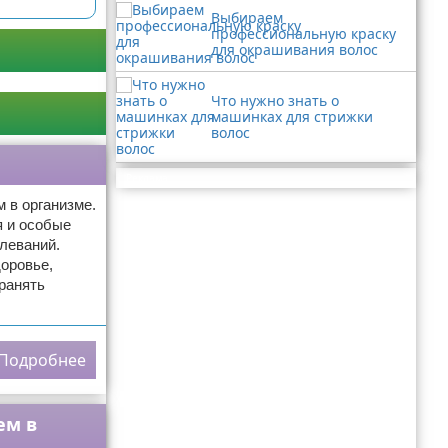
Выбираем
профессиональную краску
для окрашивания волос
Что нужно знать о
машинках для стрижки
волос
Реклама
 в организме.
я и особые
леваний.
оровье,
ранять
Подробнее
ем в