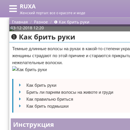
RUXA
Меню
X
Женский портал: все о красоте и моде
Главная
Главная
Разное
❶ Как брить руки
03-12-2018 12:20
Категории
❶ Как брить руки
Поиск
Уход за кожей
Темные длинные волосы на руках в какой-то степени укр
женщины страдают по этой причине и стараются прикрыть
О проекте
Одежда
нежелательные волоски.
Контакты
Шоппинг
Сотрудничество
Подарки
Как брить руки
Брить ли парням волосы на животе и груди
Размещение рекламы
Украшения
Как правильно бриться
Как брить подмышки
Для правообладателей
Косметика
Инструкция
Условия предоставления информации
Уход за волосами