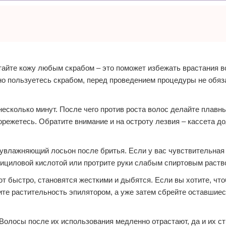
отайте кожу любым скрабом – это поможет избежать врастания в
но пользуетесь скрабом, перед проведением процедуры не обяз
несколько минут. После чего против роста волос делайте плавн
орежетесь. Обратите внимание и на остроту лезвия – кассета д
 увлажняющий лосьон после бритья. Если у вас чувствительная
лициловой кислотой или протрите руки слабым спиртовым раств
т быстро, становятся жесткими и дыбятся. Если вы хотите, чт
ите растительность эпилятором, а уже затем сбрейте оставшие
Волосы после их использования медленно отрастают, да и их ст