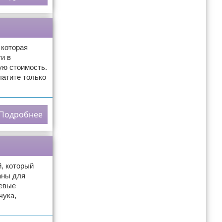
 которая
и в
ую стоимость.
латите только
Подробнее
, который
аны для
еевые
чука,