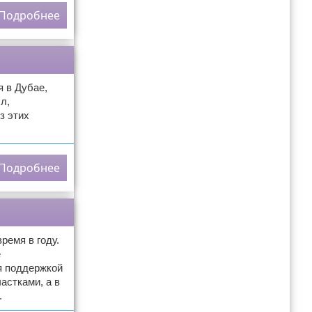
Подробнее
 в Дубае,
л,
з этих
Подробнее
ремя в году.
е
я поддержкой
астками, а в
.