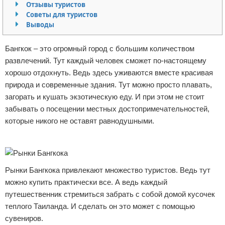
Отзывы туристов
Отказ от ответственности
Уход за ногтями
Советы для туристов
Выводы
Макияж
Бангкок – это огромный город с большим количеством
СПА процедуры
развлечений. Тут каждый человек сможет по-настоящему
хорошо отдохнуть. Ведь здесь уживаются вместе красивая
Парфюмерия
природа и современные здания. Тут можно просто плавать,
загорать и кушать экзотическую еду. И при этом не стоит
Прически
забывать о посещении местных достопримечательностей,
которые никого не оставят равнодушными.
Разное
Реклама
Уход за лицом
Рынки Бангкока привлекают множество туристов. Ведь тут
Хирургия
можно купить практически все. А ведь каждый
путешественник стремиться забрать с собой домой кусочек
теплого Таиланда. И сделать он это может с помощью
сувениров.