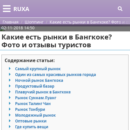
Меню
X
RUXA
Главная
Главная
Шоппинг
Какие есть рынки в Бангкоке? Фото и о
02-11-2018 14:50
Категории
Какие есть рынки в Бангкоке?
Фото и отзывы туристов
Поиск
Уход за кожей
О проекте
Одежда
Содержание статьи:
Самый крупный рынок
Контакты
Шоппинг
Один из самых красивых рынков города
Ночной рынок Бангкока
Сотрудничество
Подарки
Продуктовый базар
Плавучий рынок в Бангкоке
Размещение рекламы
Украшения
Рынок Суннам Луанг
Рынок Талинг Чан
Рынок Тонбури
Для правообладателей
Косметика
Молодежный рынок
Оптовые рынки
Условия предоставления информации
Уход за волосами
Где купить вещи