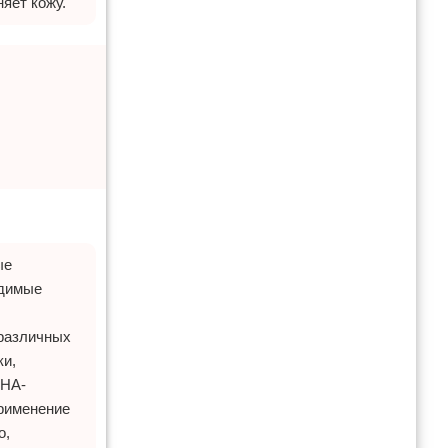
яет кожу.
ые
идимые
 различных
ки,
AHA-
применение
о,