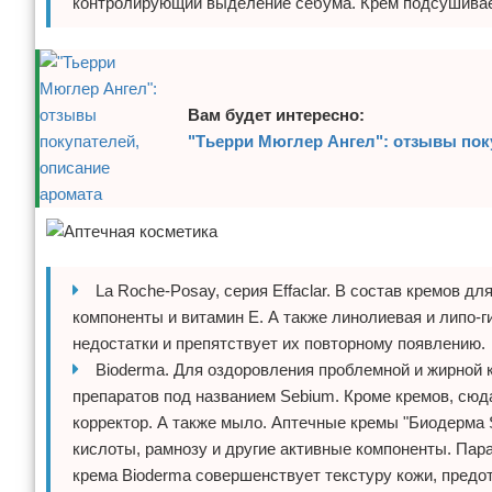
контролирующий выделение себума. Крем подсушивает
Вам будет интересно:
"Тьерри Мюглер Ангел": отзывы пок
La Roche-Posay, серия Effaclar. В состав кремов 
компоненты и витамин Е. А также линолиевая и липо-г
недостатки и препятствует их повторному появлению.
Bioderma. Для оздоровления проблемной и жирной
препаратов под названием Sebium. Кроме кремов, сюд
корректор. А также мыло. Аптечные кремы "Биодерма 
кислоты, рамнозу и другие активные компоненты. Пар
крема Bioderma совершенствует текстуру кожи, предо