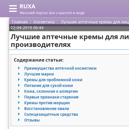
RUXA
Меню
X
Женский портал: все о красоте и моде
Главная
Главная
Косметика
Лучшие аптечные кремы для лица:
22-04-2019 06:44
Категории
Лучшие аптечные кремы для лиц
производителях
Поиск
Уход за кожей
О проекте
Одежда
Содержание статьи:
Преимущества аптечной косметики
Контакты
Шоппинг
Лучшие марки
Кремы для проблемной кожи
Сотрудничество
Подарки
Питание для сухой кожи
Кожа, склонная к аллергии
Размещение рекламы
Украшения
Первые признаки старения
Кремы против морщин
Восстановление овала
Для правообладателей
Косметика
Солнцезащитные средства
Отзывы
Условия предоставления информации
Уход за волосами