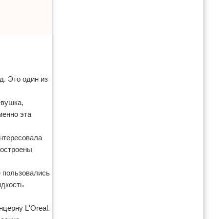
д. Это один из
евушка,
менно эта
интересовала
построены
e пользовались
идкость
церну L'Oreal.