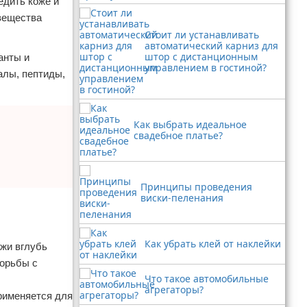
едить коже и
вещества
Стоит ли устанавливать
автоматический карниз для
штор с дистанционным
анты и
управлением в гостиной?
алы, пептиды,
Как выбрать идеальное
свадебное платье?
Принципы проведения
виски-пеленания
Как убрать клей от наклейки
ожи вглубь
борьбы с
Что такое автомобильные
агрегаторы?
рименяется для