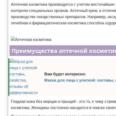
Аптечная косметика производится с учетом жесточайших т
Отказ от ответственности
Уход за ногтями
контролю специальных органов. Аптечный крем, в отличие
производстве лекарственных препаратов. Например, оксид
Макияж
лечебная и фармацевтическая косметика способна оздоро
СПА процедуры
Реклама
Парфюмерия
Преимущества аптечной космети
Прически
Разное
Вам будет интересно:
Уход за лицом
Маски для лица с улиткой: составы,
Хирургия
Гладкая кожа без морщин и прыщей - это то, к чему стр
косметики. Женщины постоянно находятся в поиске своего