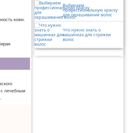
Выбираем
профессиональную краску
для окрашивания волос
ность кожи.
Что нужно знать о
машинках для стрижки
волос
бирая
Реклама
зского
и с лечебным
.