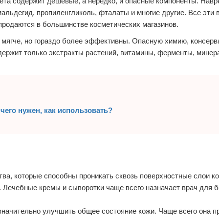
а содержит дешевые, а нередко, и опасные компоненты. Навр
льдегид, пропиленгликоль, фталаты и многие другие. Все эти 
продаются в большинстве косметических магазинов.
 мягче, но гораздо более эффективны. Опасную химию, консерв
одержит только экстракты растений, витамины, ферменты, минер
 чего нужен, как использовать?
тва, которые способны проникать сквозь поверхностные слои к
. Лечебные кремы и сыворотки чаще всего назначает врач для 
значительно улучшить общее состояние кожи. Чаще всего она п