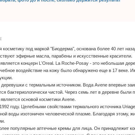
:
косметику под маркой "Биодерма", основана более 40 лет наза
ствуют эфирные масла, парабены и искусственные красители.
является концерн L'Oreal. La Roche-Posay - это небольшая дер
ечебное воздействие на кожу было обнаружено еще в 17 веке. И
укции.
 деревушки с термальным источником. Вода Avene впервые за
ется бактериологически чистой. Через семь лет в деревне были 
 является основой косметики Avene.
 1992 году. Целебными свойствами термального источника Uriag
ной воды изотоничен человеческой плазме. Благодаря этому, ж
ии.
более популярные аптечные кремы для лица. Он принадлежит кон