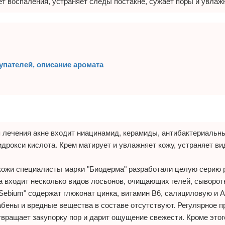
 воспаления, устраняет следы постакне, сужает поры и увлажн
упателей, описание аромата
для лечения акне входит ниацинамид, керамиды, антибактериальн
идрокси кислота. Крем матирует и увлажняет кожу, устраняет в
 кожи специалисты марки "Биодерма" разработали целую серию
а входит несколько видов лосьонов, очищающих гелей, сыворот
Sebium" содержат глюконат цинка, витамин В6, салициловую и 
абены и вредные вещества в составе отсутствуют. Регулярное 
твращает закупорку пор и дарит ощущение свежести. Кроме этог