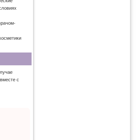
ческие
словиях
врачом-
 косметики
случае
вместе с