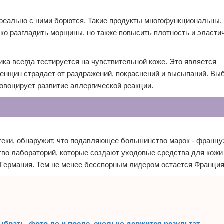
 реально с ними борются. Такие продукты многофункциональны.
ко разгладить морщины, но также повысить плотность и эластич
ка всегда тестируется на чувствительной коже. Это является
женщин страдает от раздражений, покраснений и высыпаний. Вы
ровоцирует развитие аллергической реакции.
еки, обнаружит, что подавляющее большинство марок - францу
ство лабораторий, которые создают уходовые средства для кож
 Германия. Тем не менее бесспорным лидером остается Франция
брать, фото до и после, сколько держится результат