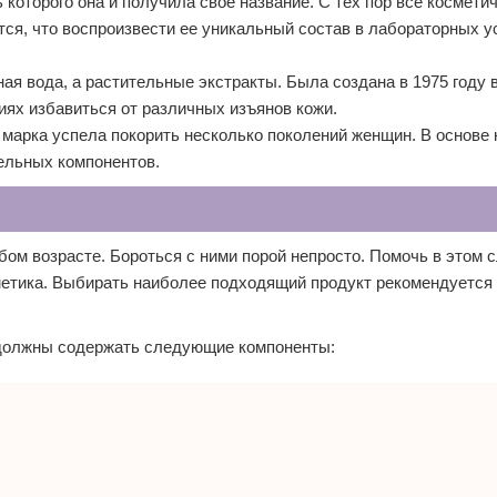
ь которого она и получила свое название. С тех пор все космети
тся, что воспроизвести ее уникальный состав в лабораторных у
ная вода, а растительные экстракты. Была создана в 1975 году 
иях избавиться от различных изъянов кожи.
 марка успела покорить несколько поколений женщин. В основе
ельных компонентов.
юбом возрасте. Бороться с ними порой непросто. Помочь в этом 
етика. Выбирать наиболее подходящий продукт рекомендуется 
 должны содержать следующие компоненты: