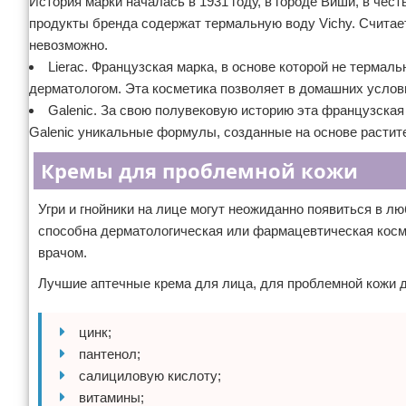
История марки началась в 1931 году, в городе Виши, в чест
продукты бренда содержат термальную воду Vichy. Считае
невозможно.
Lierac. Французская марка, в основе которой не термаль
дерматологом. Эта косметика позволяет в домашних услов
Galenic. За свою полувековую историю эта французская
Galenic уникальные формулы, созданные на основе растит
Кремы для проблемной кожи
Угри и гнойники на лице могут неожиданно появиться в л
способна дерматологическая или фармацевтическая косм
врачом.
Лучшие аптечные крема для лица, для проблемной кожи
цинк;
пантенол;
салициловую кислоту;
витамины;