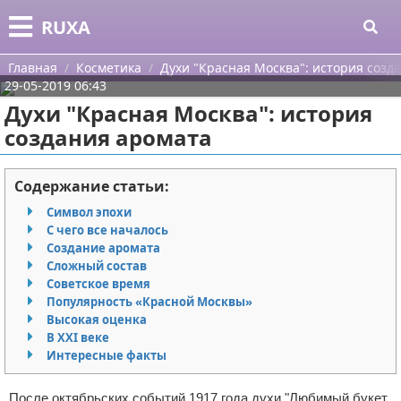
Меню
X
RUXA
Главная
Главная
Косметика
Духи "Красная Москва": история созд
29-05-2019 06:43
Категории
Духи "Красная Москва": история
создания аромата
Поиск
Уход за кожей
О проекте
Одежда
Содержание статьи:
Символ эпохи
Контакты
Шоппинг
С чего все началось
Создание аромата
Сотрудничество
Подарки
Сложный состав
Советское время
Размещение рекламы
Украшения
Популярность «Красной Москвы»
Высокая оценка
В XXI веке
Для правообладателей
Косметика
Интересные факты
Условия предоставления информации
Уход за волосами
После октябрьских событий 1917 года духи "Любимый букет