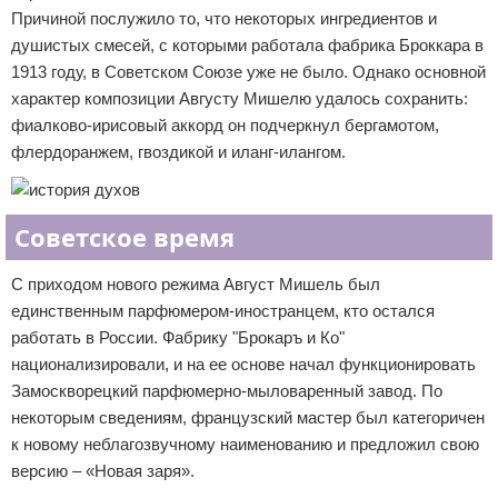
Причиной послужило то, что некоторых ингредиентов и
душистых смесей, с которыми работала фабрика Броккара в
1913 году, в Советском Союзе уже не было. Однако основной
характер композиции Августу Мишелю удалось сохранить:
фиалково-ирисовый аккорд он подчеркнул бергамотом,
флердоранжем, гвоздикой и иланг-илангом.
Советское время
С приходом нового режима Август Мишель был
единственным парфюмером-иностранцем, кто остался
работать в России. Фабрику "Брокаръ и Ко"
национализировали, и на ее основе начал функционировать
Замоскворецкий парфюмерно-мыловаренный завод. По
некоторым сведениям, французский мастер был категоричен
к новому неблагозвучному наименованию и предложил свою
версию – «Новая заря».