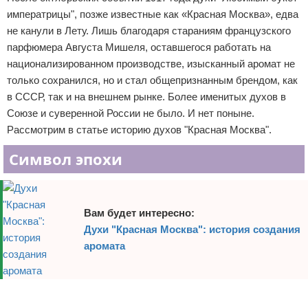
императрицы", позже известные как «Красная Москва», едва
Отказ от ответственности
Уход за ногтями
не канули в Лету. Лишь благодаря стараниям французского
парфюмера Августа Мишеля, оставшегося работать на
Макияж
национализированном производстве, изысканный аромат не
СПА процедуры
только сохранился, но и стал общепризнанным брендом, как
в СССР, так и на внешнем рынке. Более именитых духов в
Парфюмерия
Союзе и суверенной России не было. И нет поныне.
Рассмотрим в статье историю духов "Красная Москва".
Прически
Символ эпохи
Разное
Уход за лицом
Вам будет интересно:
Духи "Красная Москва": история создания
Хирургия
аромата
Реклама