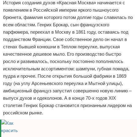
История создания духов «Красная Москва» начинается с
появлением в Российской империи яркого пышноусого
брюнета, фамилия которого потом долгие годы славилась по
всем областям. Генрих Брокар, сын французского
парфюмера, переехал в Москву в 1861 году, оставаясь под
подданством Франции. Свое собственное дело он начал в
стенах бывшей конюшни в Теплом переулке, выпуская
качественное дешевое мыло. Его производство быстро
росло и развивалось, поскольку постоянно пополнялось
исключительным ассортиментом: шампуни, губная помада,
пудра и прочее. После открытия большой фабрики в 1869
году (на углу Арсеньевского переулка и Мытной улицы),
амбициозный француз запустил совершенно новую линию –
выпуск духов и одеколонов. А в конце 70-х годов XIX
столетия Генрих Брокар становится признанным лидером на
российском рынке.