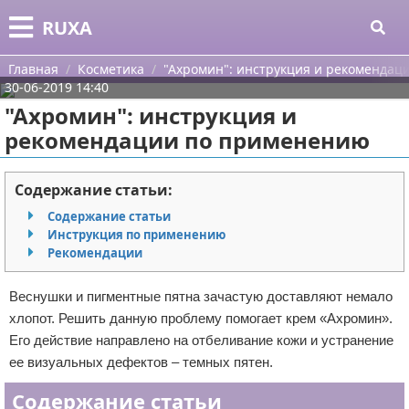
Меню
X
RUXA
Главная
Главная
Косметика
"Ахромин": инструкция и рекоменда
30-06-2019 14:40
Категории
"Ахромин": инструкция и
рекомендации по применению
Поиск
Уход за кожей
О проекте
Одежда
Содержание статьи:
Содержание статьи
Контакты
Шоппинг
Инструкция по применению
Рекомендации
Сотрудничество
Подарки
Веснушки и пигментные пятна зачастую доставляют немало
Размещение рекламы
Украшения
хлопот. Решить данную проблему помогает крем «Ахромин».
Его действие направлено на отбеливание кожи и устранение
Для правообладателей
Косметика
ее визуальных дефектов – темных пятен.
Условия предоставления информации
Уход за волосами
Содержание статьи