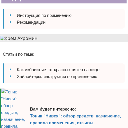
Отказ от ответственности
Уход за ногтями
Инструкция по применению
Макияж
Рекомендации
СПА процедуры
Реклама
Парфюмерия
Статьи по теме:
Прически
Как избавиться от красных пятен на лице
Разное
Хайлайтеры: инструкция по применению
Уход за лицом
Хирургия
Вам будет интересно:
Тоник "Нивея": обзор средств, назначение,
правила применения, отзывы