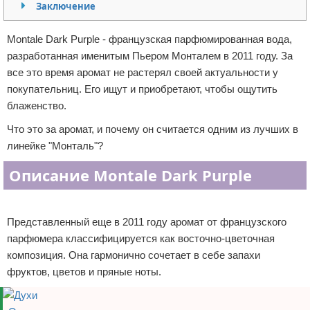
Заключение
Отказ от ответственности
Уход за ногтями
Montale Dark Purple - французская парфюмированная вода,
Макияж
разработанная именитым Пьером Монталем в 2011 году. За
все это время аромат не растерял своей актуальности у
СПА процедуры
покупательниц. Его ищут и приобретают, чтобы ощутить
блаженство.
Парфюмерия
Что это за аромат, и почему он считается одним из лучших в
Прически
линейке "Монталь"?
Описание Montale Dark Purple
Разное
Реклама
Уход за лицом
Представленный еще в 2011 году аромат от французского
Хирургия
парфюмера классифицируется как восточно-цветочная
композиция. Она гармонично сочетает в себе запахи
фруктов, цветов и пряные ноты.