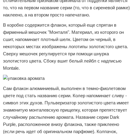
отличительным признаком оригинала от подделки является
то, что на первом название серии (то, что в сиреневой рамке)
наклеено, а на втором просто напечатано.
В коробке содержится флакон, который еще спрятан в
фирменный мешочек "Монталя". Материал, из которого он
сшит, напоминает плотный шелк. Цветом он черный, в
некоторых местах изображены логотипы золотистого цвета.
Сверху мешочек регулируется при помощи шнурка
золотистого цвета. Сбоку вшит белый лейбл с надписью
Montale.
Сам флакон алюминиевый, выполнен в темно-фиолетовом
цвете под стать названию серии. Колер напоминает сливу -
символ этих духов. Пульверизатор золотистого цвета имеет
знаменитую монталевскую прищепку, которая препятствует
случайному распылению аромата. Название серии Dark
Purple, расположенное внизу флакона, также приклеено
(если речь идет об оригинальном парфюме). Колпачок,