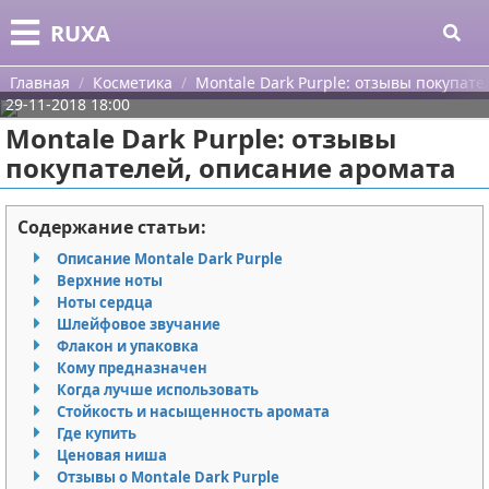
Меню
X
RUXA
Главная
Главная
Косметика
Montale Dark Purple: отзывы покупат
29-11-2018 18:00
Категории
Montale Dark Purple: отзывы
покупателей, описание аромата
Поиск
Уход за кожей
О проекте
Одежда
Содержание статьи:
Описание Montale Dark Purple
Контакты
Шоппинг
Верхние ноты
Ноты сердца
Сотрудничество
Подарки
Шлейфовое звучание
Флакон и упаковка
Размещение рекламы
Украшения
Кому предназначен
Когда лучше использовать
Стойкость и насыщенность аромата
Для правообладателей
Косметика
Где купить
Ценовая ниша
Условия предоставления информации
Уход за волосами
Отзывы о Montale Dark Purple