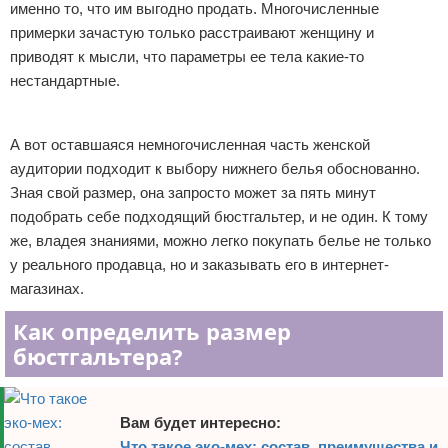
именно то, что им выгодно продать. Многочисленные
Отказ от ответственности
Уход за ногтями
примерки зачастую только расстраивают женщину и
приводят к мысли, что параметры ее тела какие-то
Макияж
нестандартные.
СПА процедуры
Реклама
А вот оставшаяся немногочисленная часть женской
Парфюмерия
аудитории подходит к выбору нижнего белья обоснованно.
Зная свой размер, она запросто может за пять минут
Прически
подобрать себе подходящий бюстгальтер, и не один. К тому
же, владея знаниями, можно легко покупать белье не только
Разное
у реального продавца, но и заказывать его в интернет-
магазинах.
Уход за лицом
Как определить размер
Хирургия
бюстгальтера?
Вам будет интересно:
Что такое эко-мех: состав, преимущества и