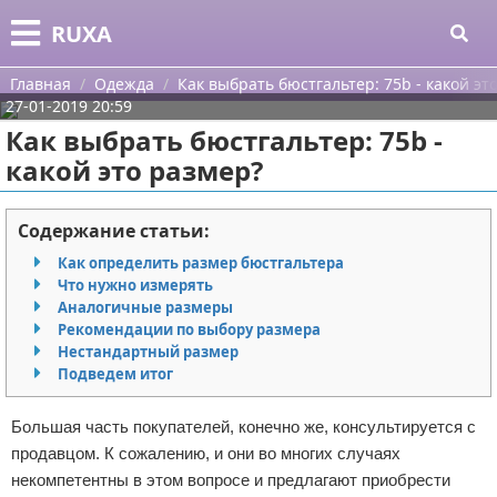
Меню
X
RUXA
Главная
Главная
Одежда
Как выбрать бюстгальтер: 75b - какой эт
27-01-2019 20:59
Категории
Как выбрать бюстгальтер: 75b -
какой это размер?
Поиск
Уход за кожей
О проекте
Одежда
Содержание статьи:
Как определить размер бюстгальтера
Контакты
Шоппинг
Что нужно измерять
Аналогичные размеры
Сотрудничество
Подарки
Рекомендации по выбору размера
Нестандартный размер
Размещение рекламы
Украшения
Подведем итог
Для правообладателей
Косметика
Большая часть покупателей, конечно же, консультируется с
продавцом. К сожалению, и они во многих случаях
Условия предоставления информации
Уход за волосами
некомпетентны в этом вопросе и предлагают приобрести