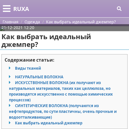
Меню
X
RUXA
Главная
Главная
Одежда
Как выбрать идеальный джемпер?
21-12-2021 12:20
Категории
Как выбрать идеальный
джемпер?
Поиск
Уход за кожей
О проекте
Одежда
Содержание статьи:
Виды тканей
Контакты
Шоппинг
НАТУРАЛЬНЫЕ ВОЛОКНА
ИСКУССТВЕННЫЕ ВОЛОКНА (их получают из
Сотрудничество
Подарки
натуральных материалов, таких как целлюлоза, но
производятся искусственно с помощью химических
Размещение рекламы
Украшения
процессов)
СИНТЕТИЧЕСКИЕ ВОЛОКНА (получаются из
Для правообладателей
Косметика
нефтепродуктов, по сути пластичны, очень прочные и
водоотталкивающие)
Как выбрать идеальный джемпер
Условия предоставления информации
Уход за волосами