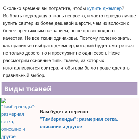
Отказ от ответственности
Уход за ногтями
Сколько времени вы потратите, чтобы
купить джемпер
?
Выбрать подходящую ткань непросто, и часто гораздо лучше
Макияж
купить свитер из более дешевой шерсти, чем из волокон с
более престижным названием, но не превосходного
СПА процедуры
качества. Не все ткани одинаковы. Поэтому полезно знать,
как правильно выбрать джемпер, который будет смотреться
Парфюмерия
не только дорого, но и прослужит не один сезон. Ниже
рассмотрим основные типы тканей, из которых
Прически
изготавливаются свитера, чтобы вам было проще сделать
правильный выбор.
Разное
Виды тканей
Уход за лицом
Хирургия
Вам будет интересно:
"Тимберленды": размерная сетка,
описание и другое