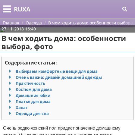
Меню
X
RUXA
Главная
Главная
Одежда
В чем ходить дома: особенности выбора,
27-11-2018 16:40
Категории
В чем ходить дома: особенности
выбора, фото
Поиск
Уход за кожей
О проекте
Одежда
Содержание статьи:
Выбираем комфортные вещи для дома
Контакты
Шоппинг
Очень важно: дизайн домашней одежды
Практичность
Сотрудничество
Подарки
Костюм для дома
Домашние юбки
Размещение рекламы
Украшения
Платья для дома
Халат
Одежда для сна
Для правообладателей
Косметика
Очень редко женский пол придает значение домашнему
Условия предоставления информации
Уход за волосами