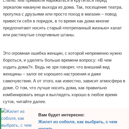
стилю. Мы привыкли наряжаться и крутиться перед
Отказ от ответственности
Уход за ногтями
зеркалом накануне выхода из дома. Так, посещение театра,
прогулка с друзьями или просто поход в магазин – повод
Макияж
привести себя в порядок, в то время как дома многие
предпочитают носить старый «потрепанный жизнью» халат
СПА процедуры
или растянутые спортивные штаны.
Реклама
Парфюмерия
Это огромная ошибка женщин, с которой непременно нужно
Прически
бороться, и уделять больше времени вопросу: «В чем
ходить дома?». Ведь не зря говорят, что внешний вид
Разное
женщины – залог ее хорошего настроения и даже
самочувствия. А от этого, как известно, зависит атмосфера в
Уход за лицом
доме. О том, что лучше носить дома, как правильно
комбинировать вещи и выглядеть хорошо в любое время
Хирургия
суток, читайте далее.
Вам будет интересно:
Жилет из соболя, как выбрать, с чем
носить