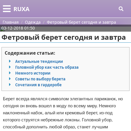
Меню
X
RUXA
Главная
Главная
Одежда
Фетровый берет сегодня и завтра
03-12-2018 01:50
Категории
Фетровый берет сегодня и завтра
Поиск
Уход за кожей
Содержание статьи:
О проекте
Одежда
Актуальные тенденции
Головной убор как часть образа
Контакты
Шоппинг
Немного истории
Советы по выбору берета
Сочетания в гардеробе
Сотрудничество
Подарки
Размещение рекламы
Украшения
Берет всегда являлся символом элегантных парижанок, но
сегодня он вновь вошел в моду по всему миру. Немного
Для правообладателей
Косметика
наклоненный набок, алый или кремовый берет, из-под
которого струятся небрежные локоны. Головной убор,
Условия предоставления информации
Уход за волосами
способный дополнить любой образ, станет лучшим