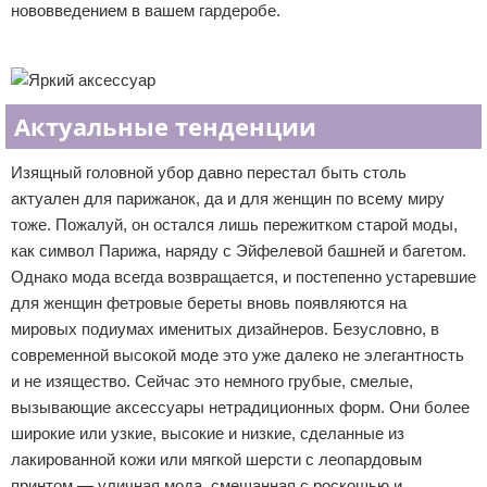
нововведением в вашем гардеробе.
Отказ от ответственности
Уход за ногтями
Реклама
Макияж
Актуальные тенденции
СПА процедуры
Изящный головной убор давно перестал быть столь
Парфюмерия
актуален для парижанок, да и для женщин по всему миру
Прически
тоже. Пожалуй, он остался лишь пережитком старой моды,
как символ Парижа, наряду с Эйфелевой башней и багетом.
Разное
Однако мода всегда возвращается, и постепенно устаревшие
для женщин фетровые береты вновь появляются на
Уход за лицом
мировых подиумах именитых дизайнеров. Безусловно, в
современной высокой моде это уже далеко не элегантность
Хирургия
и не изящество. Сейчас это немного грубые, смелые,
вызывающие аксессуары нетрадиционных форм. Они более
широкие или узкие, высокие и низкие, сделанные из
лакированной кожи или мягкой шерсти с леопардовым
принтом — уличная мода, смешанная с роскошью и