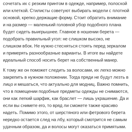
сочетать их с резким принтом в одежде, например, полоской
или клеткой. Стилисты советуют выбирать модели с плотной
основой, крепко держащие форму. Стоит обратить внимание
и на размер — маленький головной убор подобного плана
будет сидеть выигрышнее. Главное в ношении берета —
подобрать правильный угол: не слишком высоко, не
слишком вбок. Не нужно стесняться стоять перед зеркалом
и примерять разнообразные варианты. В итоге вы найдете
идеальный способ носить берет на собственный манер.
К тому же он поможет следить за волосами, их легко можно
закрепить в нужном положении. Тогда пряди не будут лезть в
лицо и мешаться, что актуально для модниц. Важно помнить,
что в помещении подобные предметы одежды не снимаются,
они как легкий шарфик, как браслет — лишь украшение. Да и
если вы снимете его, то вряд ли сможете также красиво
надеть. Помимо этого, от шерстяного или фетрового берета
нередко остается след на лбу, который смотрится не самым
удачным образом, да и волосы могут оказаться примятыми.