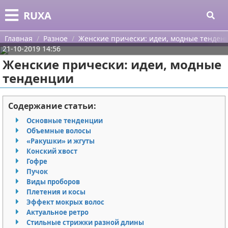
Меню
X
RUXA
Главная
Главная
Разное
Женские прически: идеи, модные тенден
21-10-2019 14:56
Категории
Женские прически: идеи, модные
тенденции
Поиск
Уход за кожей
О проекте
Одежда
Содержание статьи:
Основные тенденции
Контакты
Шоппинг
Объемные волосы
«Ракушки» и жгуты
Сотрудничество
Подарки
Конский хвост
Гофре
Размещение рекламы
Украшения
Пучок
Виды проборов
Плетения и косы
Для правообладателей
Косметика
Эффект мокрых волос
Актуальное ретро
Условия предоставления информации
Уход за волосами
Стильные стрижки разной длины