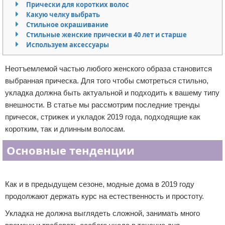
Прически для коротких волос
Отказ от ответственности
Уход за ногтями
Какую челку выбрать
Стильное окрашивание
Стильные женские прически в 40 лет и старше
Макияж
Используем аксессуары
СПА процедуры
Неотъемлемой частью любого женского образа становится
Парфюмерия
выбранная прическа. Для того чтобы смотреться стильно,
укладка должна быть актуальной и подходить к вашему типу
Прически
внешности. В статье мы рассмотрим последние тренды
причесок, стрижек и укладок 2019 года, подходящие как
Разное
коротким, так и длинным волосам.
Основные тенденции
Уход за лицом
Реклама
Хирургия
Как и в предыдущем сезоне, модные дома в 2019 году
продолжают держать курс на естественность и простоту.
Укладка не должна выглядеть сложной, занимать много