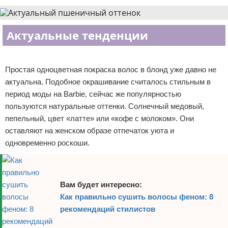
Отказ от ответственности
Уход за ногтями
Актуальные тенденции
Макияж
Реклама
СПА процедуры
Простая одноцветная покраска волос в блонд уже давно не
Парфюмерия
актуальна. Подобное окрашивание считалось стильным в
период моды на Barbie, сейчас же популярностью
Прически
пользуются натуральные оттенки. Солнечный медовый,
пепельный, цвет «латте» или «кофе с молоком». Они
Разное
оставляют на женском образе отпечаток уюта и
одновременно роскоши.
Уход за лицом
Хирургия
Вам будет интересно:
Как правильно сушить волосы феном: 8
рекомендаций стилистов