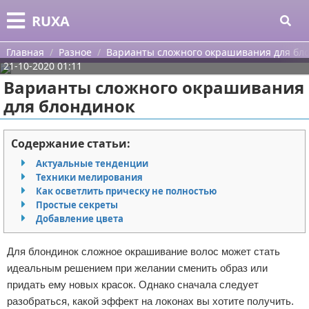
Меню
X
RUXA
Главная
Главная
Разное
Варианты сложного окрашивания для бл
21-10-2020 01:11
Категории
Варианты сложного окрашивания
для блондинок
Поиск
Уход за кожей
О проекте
Одежда
Содержание статьи:
Актуальные тенденции
Контакты
Шоппинг
Техники мелирования
Как осветлить прическу не полностью
Сотрудничество
Подарки
Простые секреты
Добавление цвета
Размещение рекламы
Украшения
Для блондинок сложное окрашивание волос может стать
Для правообладателей
Косметика
идеальным решением при желании сменить образ или
придать ему новых красок. Однако сначала следует
Условия предоставления информации
Уход за волосами
разобраться, какой эффект на локонах вы хотите получить.