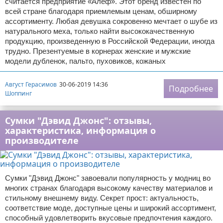
считается предприятие «Алеф». Этот бренд известен по
всей стране благодаря приемлемым ценам, обширному
ассортименту. Любая девушка сокровенно мечтает о шубе из
натурального меха, только найти высококачественную
продукцию, произведенную в Российской Федерации, иногда
трудно. Презентуемые в корнерах женские и мужские
модели дубленок, пальто, пуховиков, кожаных
Август Герасимов
30-06-2019 14:36
Подробнее
Шоппинг
Сумки "Дэвид Джонс": отзывы,
характеристика, информация о
производителе
Сумки "Дэвид Джонс" завоевали популярность у модниц во
многих странах благодаря высокому качеству материалов и
стильному внешнему виду. Секрет прост: актуальность,
соответствие моде, доступные цены и широкий ассортимент,
способный удовлетворить вкусовые предпочтения каждого.