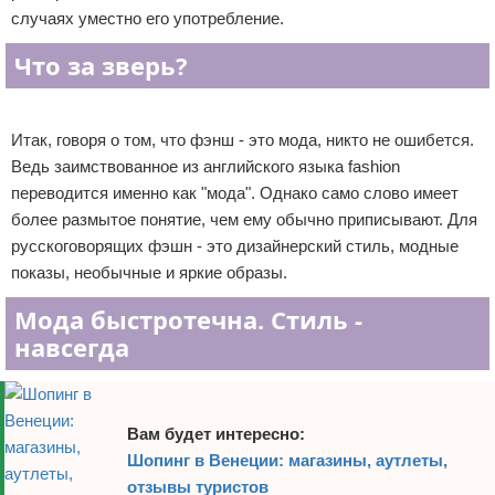
случаях уместно его употребление.
Отказ от ответственности
Уход за ногтями
Что за зверь?
Макияж
Реклама
СПА процедуры
Итак, говоря о том, что фэнш - это мода, никто не ошибется.
Ведь заимствованное из английского языка fashion
Парфюмерия
переводится именно как "мода". Однако само слово имеет
более размытое понятие, чем ему обычно приписывают. Для
Прически
русскоговорящих фэшн - это дизайнерский стиль, модные
показы, необычные и яркие образы.
Разное
Мода быстротечна. Стиль -
Уход за лицом
навсегда
Хирургия
Вам будет интересно:
Шопинг в Венеции: магазины, аутлеты,
отзывы туристов