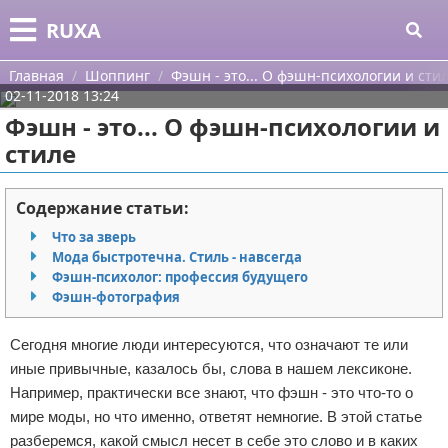
Меню
X
RUXA
Главная
Главная
Шоппинг
Фэшн - это... О фэшн-психологии и сти
02-11-2018 13:24
Категории
Фэшн - это... О фэшн-психологии и
стиле
Поиск
Уход за кожей
О проекте
Одежда
Содержание статьи:
Что за зверь
Контакты
Шоппинг
Мода быстротечна. Стиль - навсегда
Фэшн-психолог: профессия будущего
Сотрудничество
Подарки
Фэшн-фотография
Размещение рекламы
Украшения
Сегодня многие люди интересуются, что означают те или
иные привычные, казалось бы, слова в нашем лексиконе.
Для правообладателей
Косметика
Например, практически все знают, что фэшн - это что-то о
мире моды, но что именно, ответят немногие. В этой статье
Условия предоставления информации
Уход за волосами
разберемся, какой смысл несет в себе это слово и в каких