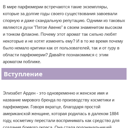
В мире парфюмерии встречаются такие экземпляры,
Отказ от ответственности
Уход за ногтями
которые за долгие годы своего существования завоевали
Макияж
спорную и даже скандальную репутацию. Одними из таковых
являются духи "Пятое Авеню" в своем знаменитом высоком
СПА процедуры
и тонком флаконе. Почему этот аромат так сильно любят
некоторые и не хотят изменять ему? И в то же время почему
Парфюмерия
было немало критики как от пользователей, так и от гуру в
области парфюмерии? Давайте познакомимся с этим
Прически
ароматом поближе.
Разное
Вступление
Уход за лицом
Реклама
Элизабет Арден - это одновременно и женское имя и
Хирургия
название мирового бренда по производству косметики и
парфюмерии. Говоря вкратце, благодаря простой
американской женщине, которая родилась в далеком 1884
году, косметику перестали воспринимать как средство для
создания боевого окраса. Она стала родоначальницей