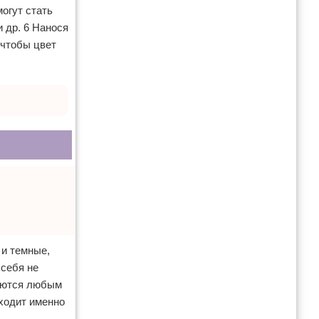
могут стать
 др. 6 Нанося
 чтобы цвет
 и темные,
 себя не
раются любым
дходит именно