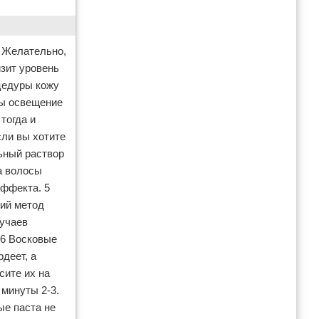
. Желательно,
зит уровень
цедуры кожу
бы освещение
тогда и
сли вы хотите
льный раствор
а волосы
эффекта. 5
ний метод
лучаев
 6 Восковые
рдеет, а
сите их на
минуты 2-3.
ые паста не