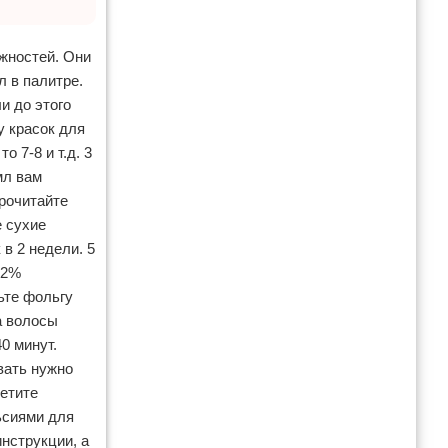
жностей. Они
л в палитре.
и до этого
у красок для
о 7-8 и т.д. 3
мл вам
рочитайте
е сухие
в 2 недели. 5
12%
ьте фольгу
а волосы
0 минут.
вать нужно
ретите
ьсиями для
нструкции, а