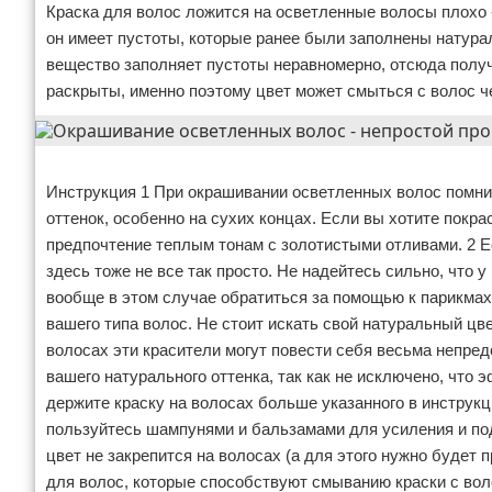
Краска для волос ложится на осветленные волосы плохо -
он имеет пустоты, которые ранее были заполнены натур
вещество заполняет пустоты неравномерно, отсюда полу
раскрыты, именно поэтому цвет может смыться с волос ч
Реклама
Инструкция 1 При окрашивании осветленных волос помнит
оттенок, особенно на сухих концах. Если вы хотите покр
предпочтение теплым тонам с золотистыми отливами. 2 Е
здесь тоже не все так просто. Не надейтесь сильно, что 
вообще в этом случае обратиться за помощью к парикма
вашего типа волос. Не стоит искать свой натуральный цв
волосах эти красители могут повести себя весьма непред
вашего натурального оттенка, так как не исключено, что
держите краску на волосах больше указанного в инструк
пользуйтесь шампунями и бальзамами для усиления и по
цвет не закрепится на волосах (а для этого нужно будет
для волос, которые способствуют смыванию краски с во