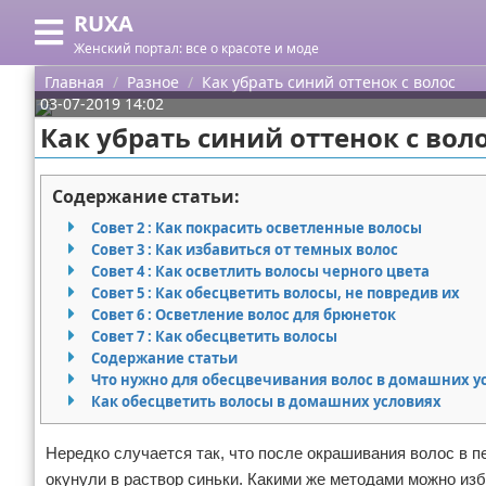
RUXA
Меню
X
Женский портал: все о красоте и моде
Главная
Главная
Разное
Как убрать синий оттенок с волос
03-07-2019 14:02
Категории
Как убрать синий оттенок с вол
Поиск
Уход за кожей
Содержание статьи:
О проекте
Одежда
Совет 2 : Как покрасить осветленные волосы
Совет 3 : Как избавиться от темных волос
Контакты
Шоппинг
Совет 4 : Как осветлить волосы черного цвета
Совет 5 : Как обесцветить волосы, не повредив их
Совет 6 : Осветление волос для брюнеток
Сотрудничество
Подарки
Совет 7 : Как обесцветить волосы
Содержание статьи
Размещение рекламы
Украшения
Что нужно для обесцвечивания волос в домашних у
Как обесцветить волосы в домашних условиях
Для правообладателей
Косметика
Нередко случается так, что после окрашивания волос в п
Условия предоставления информации
Уход за волосами
окунули в раствор синьки. Какими же методами можно изб