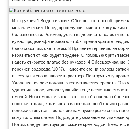
Инструкция 1 Выдергивание. Обычно этот способ применя
металлический. Перед процедурой смягчите кожу каким-н
болезненности. Рекомендуется выдергивать волоски по н
нужно продезинфицировать, чтобы предотвратить раздраж
было хорошим, свет ярким. 3 Проявите терпение, не сбрив
избавиться от них будет труднее. С помощью бритья можн
надеть открытое платье без рукавов. 4 Обесцвечивание. 
перекиси водорода (10 %). Нанесите его на волосы ватко
высохнут и снова наносить раствор. Повторять эту проце
Удаление волос с помощью косметических средств. Это м
удаления волос, использующийся еще несколько столетий
смолой. Но и смола, и воск – это способ довольно болезн
полоски, так же, как и воск в ванночках, необходимо разо
волоски стянутся. После чего вам нужно резко снять поло
кожу толстым слоем. Подождите указанное на упаковке в
Потом, следуя инструкции, смойте крем водой. Вместе с 