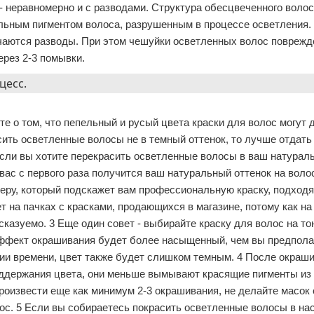
 неравномерно и с разводами. Структура обесцвеченного волоса
альным пигментом волоса, разрушенным в процессе осветления.
чаются разводы. При этом чешуйки осветленных волос поврежд
ерез 2-3 помывки.
е о том, что пепельный и русый цвета краски для волос могут 
асить осветленные волосы не в темный оттенок, то лучше отдать
сли вы хотите перекрасить осветленные волосы в ваш натураль
у вас с первого раза получится ваш натуральный оттенок на вол
херу, который подскажет вам профессиональную краску, подход
ет на пачках с красками, продающихся в магазине, потому как н
сказуемо. 3 Еще один совет - выбирайте краску для волос на то
 эффект окрашивания будет более насыщенный, чем вы предпола
ции времени, цвет также будет слишком темным. 4 После окраш
ддержания цвета, они меньше вымывают красящие пигменты из 
 произвести еще как минимум 2-3 окрашивания, не делайте масок
лос. 5 Если вы собираетесь покрасить осветленные волосы в н