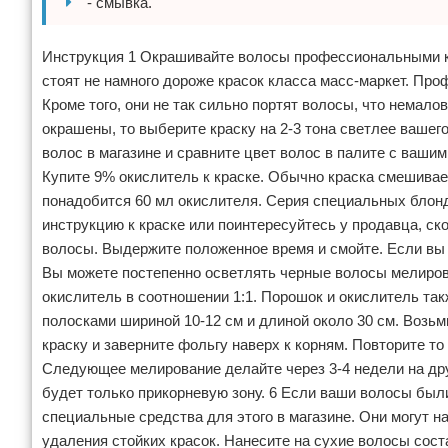
- смывка.
Инструкция 1 Окрашивайте волосы профессиональными к
стоят не намного дороже красок класса масс-маркет. Про
Кроме того, они не так сильно портят волосы, что немал
окрашены, то выберите краску на 2-3 тона светлее вашего
волос в магазине и сравните цвет волос в палите с вашим. Е
Купите 9% окислитель к краске. Обычно краска смешиваетс
понадобится 60 мл окислителя. Серия специальных блонд
инструкцию к краске или поинтересуйтесь у продавца, ск
волосы. Выдержите положенное время и смойте. Если вы 
Вы можете постепенно осветлять черные волосы мелиро
окислитель в соотношении 1:1. Порошок и окислитель та
полосками шириной 10-12 см и длиной около 30 см. Возьм
краску и заверните фольгу наверх к корням. Повторите то
Следующее мелирование делайте через 3-4 недели на дру
будет только прикорневую зону. 6 Если ваши волосы были
специальные средства для этого в магазине. Они могут 
удаления стойких красок. Нанесите на сухие волосы сост