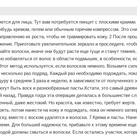
ется для лица. Тут вам потребуется пинцет с плоскими краями
ибудь кремом, гелем или обычным горячим компрессом. Это сни
аправлению их роста, чтобы не травмировать кожу. 2 После про
ение. Приготовьте увеличительное зеркало и проследите, что
айте волоски, иначе они будут расти еще гуще и станут темнее, 
о избавляться от волос в области подмышек, в особенности, е
Этот метод используется, если волосков немного. Возьмите си
й несколько раз подряд. Каждый раз необходимо подождать, пок
дуру в среднем 3 раза в неделю, в зависимости от полученного 
огут быть воск и разнообразные пасты.Кстати, это самый древ
 назад. Правда тогда эта операция делалась в большинстве с
енный, даже жестокий. Но красота, как известно, требует жертв.
греть, потом нанести на кожу и подождать, пока он немного затве
ску, вместе с воском удалятся и волоски. 7 Крема и пасты. Нане
ремя. Для большей надежности, прибавьте к этому времени еще 
водой должны смыться и волоски. Если остались участки, котор