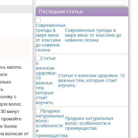
Реклама
Последние статьи
Современные тренды в
мире меха: от классики до
новинок сезона
сь наголо.
жете
Статьи о женском здоровье: 10
важных тем, которые стоит
олько
изучить
сь
голову с
для волос.
 30 минут
Продажа натуральных
о промойте
волос: особенности и
не более
преимущества
на волосах от