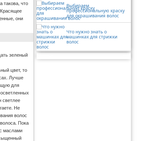
 такова, что
Выбираем
профессиональную краску
 Красящее
для окрашивания волос
енные, они
Что нужно знать о
машинках для стрижки
волос
дать зеленый
Реклама
ный цвет, то
осах. Лучше
ящую для
а осветленных
н светлее
гаете. Не
ивания волос
волоса. Пока
 с маслами
асыщенный