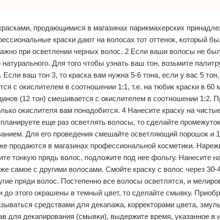
расками, продающимися в магазинах парикмахерских принадле
фессиональные краски дают на волосах тот оттенок, который бы
оважно при осветлении черных волос. 2 Если ваши волосы не был
 натурального. Для того чтобы узнать ваш тон, возьмите палитр
сли ваш тон 3, то краска вам нужна 5-6 тона, если у вас 5 тон, т
я с окислителем в соотношении 1:1, т.е. на тюбик краски в 60 
инов (12 тон) смешивается с окислителем в соотношении 1:2. П
олько окислителя вам понадобится. 4 Нанесите краску на чисты
планируете еще раз осветлять волосы, то сделайте промежуток 
ванием. Для его проведения смешайте осветляющий порошок и 
кже продаются в магазинах профессиональной косметики. Нареж
ите тонкую прядь волос, подложите под нее фольгу. Нанесите н
 же самое с другими волосами. Смойте краску с волос через 30-4
гие пряди волос. Постепенно все волосы осветлятся, и мелиро
 до этого окрашены в темный цвет, то сделайте смывку. Приоб
называться средствами для декапажа, корректорами цвета, эмул
ав для декапирования (смывки), выдержите время, указанное в и