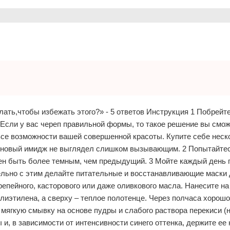
лать,чтобы избежать этого?» - 5 ответов Инструкция 1 Побрейте
 Если у вас череп правильной формы, то такое решение вы смо
се возможности вашей совершенной красоты. Купите себе неск
ш новый имидж не выглядел слишком вызывающим. 2 Попытайте
лжен быть более темным, чем предыдущий. 3 Мойте каждый день 
ьно с этим делайте питательные и восстанавливающие маски 
репейного, касторового или даже оливкового масла. Нанесите на
олиэтилена, а сверху – теплое полотенце. Через полчаса хорош
 мягкую смывку на основе пудры и слабого раствора перекиси (
 и, в зависимости от интенсивности синего оттенка, держите ее 