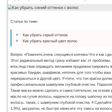
Отказ от ответственности
Уход за ногтями
Реклама
Макияж
Статьи по теме:
СПА процедуры
Как убрать серый оттенок
Парфюмерия
Как убрать красный цвет волос
Прически
Вопрос «Помогите,очень секущиеся кончики.Что и как сде
Этот радикальный метод сразу избавит вас от проблемы.
Разное
впоследствии оправдать желанием продемонстрировать в
красивых бандан, шарфиков, кепочек для того чтобы ва
Уход за лицом
перекраситься в другой цвет. Учтите, что тон краски до
профессиональным шампунем глубокой очистки. Параллел
Хирургия
Такие маски можно сделать и самостоятельно, на основе 
масло на сухие волосы, наденьте на голову шапочку из п
волосы, также, с шампунем глубокой очистки. 4 Сделайте
1,9%), аккуратно, но быстро нанесите эту смесь на волосы