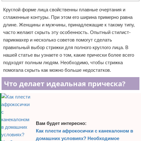
Отказ от ответственности
Уход за ногтями
Круглой форме лица свойственны плавные очертания и
сглаженные контуры. При этом его ширина примерно равна
Макияж
длине. Женщины и мужчины, принадлежащие к такому типу,
часто желают скрыть эту особенность. Опытный стилист-
СПА процедуры
парикмахер и несколько советов помогут сделать
правильный выбор стрижки для полного круглого лица. В
Парфюмерия
нашей статье вы узнаете о том, какие прически более всего
подходят полным людям. Необходимо, чтобы стрижка
Прически
помогала скрыть как можно больше недостатков.
Разное
Что делает идеальная прическа?
Уход за лицом
Хирургия
Вам будет интересно:
Как плести афрокосички с канекалоном в
домашних условиях? Необходимое