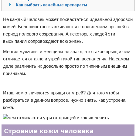
Как выбрать лечебные препараты
Отказ от ответственности
Уход за ногтями
Не каждый человек может похвастаться идеальной здоровой
Макияж
кожей. Большинство сталкиваются с появлением прыщей в
период полового созревания. А некоторых людей эти
СПА процедуры
высыпания сопровождают всю жизнь.
Парфюмерия
Многие мужчины и женщины не знают, что такое прыщ и чем
отличается от акне и угрей такой тип воспаления. На самом
Прически
деле различить их довольно просто по типичным внешним
признакам.
Разное
Реклама
Уход за лицом
Итак, чем отличаются прыщи от угрей? Для того чтобы
разбираться в данном вопросе, нужно знать, как устроена
Хирургия
кожа.
Строение кожи человека