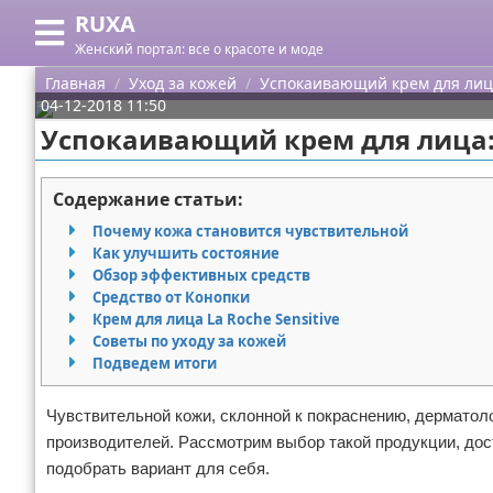
RUXA
Меню
X
Женский портал: все о красоте и моде
Главная
Главная
Уход за кожей
Успокаивающий крем для лица
04-12-2018 11:50
Категории
Успокаивающий крем для лица: 
Поиск
Уход за кожей
Содержание статьи:
О проекте
Одежда
Почему кожа становится чувствительной
Как улучшить состояние
Контакты
Шоппинг
Обзор эффективных средств
Средство от Конопки
Крем для лица La Roche Sensitive
Сотрудничество
Подарки
Советы по уходу за кожей
Подведем итоги
Размещение рекламы
Украшения
Чувствительной кожи, склонной к покраснению, дерматол
Для правообладателей
Косметика
производителей. Рассмотрим выбор такой продукции, дос
подобрать вариант для себя.
Условия предоставления информации
Уход за волосами