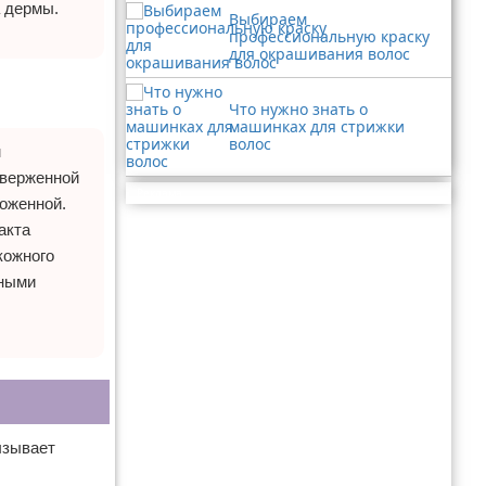
а дермы.
Выбираем
профессиональную краску
для окрашивания волос
Что нужно знать о
машинках для стрижки
волос
м
дверженной
Реклама
хоженной.
акта
кожного
щными
ызывает