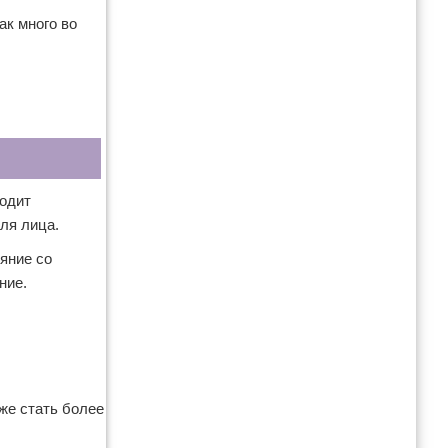
ак много во
водит
ля лица.
яние со
ние.
же стать более