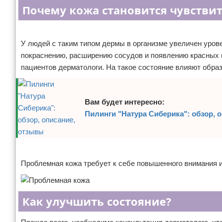
Почему кожа становится чувстви
Отказ от ответственности
Уход за ногтями
Реклама
Макияж
У людей с таким типом дермы в организме увеличен уров
покраснению, расширению сосудов и появлению красных 
СПА процедуры
пациентов дерматологи. На такое состояние влияют обра
Парфюмерия
Прически
Вам будет интересно:
Пилинги "Натура Сиберика": обзор, 
Разное
Уход за лицом
Реклама
Проблемная кожа требует к себе повышенного внимания и
Хирургия
Как улучшить состояние?