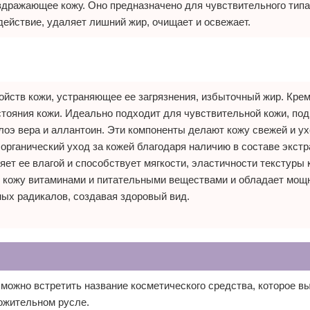
аздражающее кожу. Оно предназначено для чувствительного тип
ействие, удаляет лишний жир, очищает и освежает.
йств кожи, устраняющее ее загрязнения, избыточный жир. Кре
стояния кожи. Идеально подходит для чувствительной кожи, по
лоэ вера и аллантоин. Эти компоненты делают кожу свежей и у
рганический уход за кожей благодаря наличию в составе экстр
ет ее влагой и способствует мягкости, эластичности текстуры 
у кожу витаминами и питательными веществами и обладает мо
ых радикалов, создавая здоровый вид.
можно встретить название косметического средства, которое в
ложительном русле.