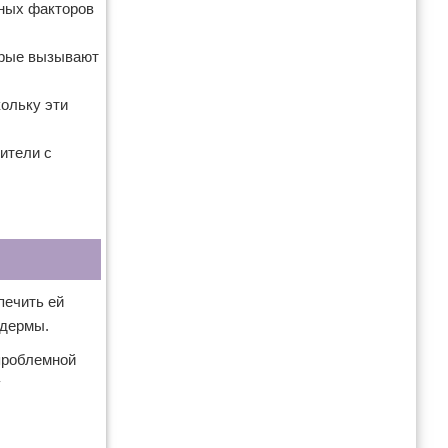
вных факторов
орые вызывают
ольку эти
ители с
печить ей
 дермы.
проблемной
у