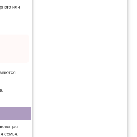
рного или
имаются
а.
чивающая
ся семья.