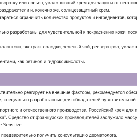
воротку или лосьон, увлажняющий крем для защиты от негати
раздражители и, конечно же, солнцезащитный крем.
араться ограничить количество продуктов и ингредиентов, кот
ьно разработаны для чувствительной к покраснению кожи, поск
аллантоин, экстракт солодки, зеленый чай, ресвератрол, увлажн
нтами, как ретинол и гидроксикислоты.
твительно реагирует на внешние факторы, рекомендуется обес
и, специально разработанные для обладателей чувствительной
ортного и отечественного производства. Российский крем для 
опка". Средство от французских производителей заслужило масс
 Sensitive.
 предварительно получить консультацию дерматолога.