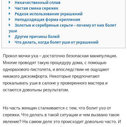
Некачественный сплав
Отказ от ответственности
Уход за ногтями
Частая смена сережек
Редкое использование украшений
Неподходящая форма крепления
Макияж
Золотые и серебряные серьги – почему от них болят
уши
СПА процедуры
Другие причины болей
Что делать, когда болят уши от украшений
Парфюмерия
Прокол мочки уха – достаточно безопасная манипуляция.
Прически
Многие проводят такую процедуру дома, с помощью
одноразового пистолета, и впоследствии не ощущают
Разное
никакого дискомфорта. Некоторые предпочитают
прокалывать уши в салоне у проверенного мастера и
Уход за лицом
остаются довольны результатом.
Хирургия
Реклама
Но часть женщин сталкивается с тем, что болит ухо от
сережки. Что делать в такой ситуации и чем вызвано такое
явление? На самом деле это происходит довольно часто. И