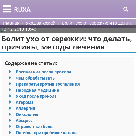
Меню
X
RUXA
Главная
Главная
Уход за кожей
Болит ухо от сережки: что делать
13-12-2018 19:40
Категории
Болит ухо от сережки: что делать,
причины, методы лечения
Поиск
Уход за кожей
О проекте
Одежда
Содержание статьи:
Воспаление после прокола
Контакты
Шоппинг
Чем обрабатывать
Препараты против воспаления
Сотрудничество
Подарки
Народная медицина
Уход после прокола
Размещение рекламы
Украшения
Атерома
Аллергия
Онкология
Для правообладателей
Косметика
Абсцесс
Отраженная боль
Условия предоставления информации
Уход за волосами
Ошибка при пробивке канала