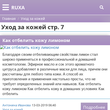
Меню
X
RUXA
Главная
Главная
Уход за кожей
Уход за кожей стр. 7
Категории
Поиск
Уход за кожей
Как отбелить кожу лимоном
О проекте
Одежда
Благодаря своим отбеливающим свойствам лимон стал
широко применяться в профессиональной и домашней
Контакты
Шоппинг
косметологии. Эфирное масло и сок этого ароматного
цитруса добавляют в различные маски для лица, причем они
Сотрудничество
Подарки
рассчитаны для любого типа кожи. А способ их
приготовления и применения настолько просты, что не
Размещение рекламы
Украшения
требует определенных знаний или навыков. Как отбелить
кожу лимоном Как отбелить кожу в домашних условиях Как
отбелить
Для правообладателей
Косметика
Условия предоставления информации
Уход за волосами
Антонина Иванова
13-03-2019 06:40
Подробнее
Уход за кожей