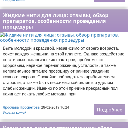
Отказ от ответственности
Уход за ногтями
Жидкие нити для лица: отзывы, обзор
Макияж
препаратов, особенности проведения
процедуры
СПА процедуры
Парфюмерия
Быть молодой и красивой, независимо от своего возраста,
хочет каждая женщина на этой планете. Однако воздействие
Прически
негативных экологических факторов, проблемы со
здоровьем, нервное перенапряжение, усталость, а также
неправильное питание провоцируют раннее увядание
Разное
кожного покрова. Спокойно наблюдать за приближением
старости, а также быть пессимисткой является уделом
Уход за лицом
слабых женщин. Именно по этой причине прекрасный пол
начинает искать любые методы, при
Хирургия
Ярослава Просветова
28-02-2019 16:24
Подробнее
Уход за кожей