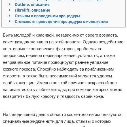
Outline: описание
Отказ от ответственности
Уход за ногтями
Fibrolift: описание
Отзывы о проведении процедуры
Макияж
Стоимость проведения процедуры омоложения
СПА процедуры
Быть молодой и красивой, независимо от своего возраста,
хочет каждая женщина на этой планете. Однако воздействие
Парфюмерия
негативных экологических факторов, проблемы со
здоровьем, нервное перенапряжение, усталость, а также
Прически
неправильное питание провоцируют раннее увядание
кожного покрова. Спокойно наблюдать за приближением
Разное
старости, а также быть пессимисткой является уделом
слабых женщин. Именно по этой причине прекрасный пол
Уход за лицом
начинает искать любые методы, при помощи которых можно
возвратить былую красоту и гладкость своей коже.
Хирургия
Реклама
На сегодняшний день в области косметологии используются
специальные жидкие нити для лица, отзывы о которых