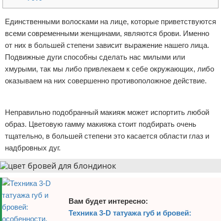
Отказ от ответственности
Уход за ногтями
Единственными волосками на лице, которые приветствуются
всеми современными женщинами, являются брови. Именно
Макияж
от них в большей степени зависит выражение нашего лица.
СПА процедуры
Подвижные дуги способны сделать нас милыми или
хмурыми, так мы либо привлекаем к себе окружающих, либо
Парфюмерия
оказываем на них совершенно противоположное действие.
Реклама
Прически
Неправильно подобранный макияж может испортить любой
Разное
образ. Цветовую гамму макияжа стоит подбирать очень
тщательно, в большей степени это касается области глаз и
Уход за лицом
надбровных дуг.
Хирургия
Вам будет интересно:
Техника 3-D татуажа губ и бровей: