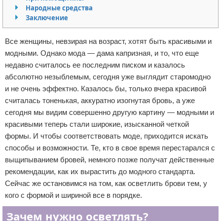
Народные средства
Отказ от ответственности
Уход за ногтями
Заключение
Макияж
Все женщины, невзирая на возраст, хотят быть красивыми и
модными. Однако мода — дама капризная, и то, что еще
СПА процедуры
недавно считалось ее последним писком и казалось
абсолютно незыблемым, сегодня уже выглядит старомодно
Парфюмерия
и не очень эффектно. Казалось бы, только вчера красивой
считалась тоненькая, аккуратно изогнутая бровь, а уже
Прически
сегодня мы видим совершенно другую картину — модными и
Разное
красивыми теперь стали широкие, изысканной четкой
формы. И чтобы соответствовать моде, приходится искать
Уход за лицом
способы и возможности. Те, кто в свое время перестарался с
выщипыванием бровей, немного позже получат действенные
Хирургия
рекомендации, как их вырастить до модного стандарта.
Сейчас же остановимся на том, как осветлить брови тем, у
кого с формой и шириной все в порядке.
Зачем нужно осветлять?