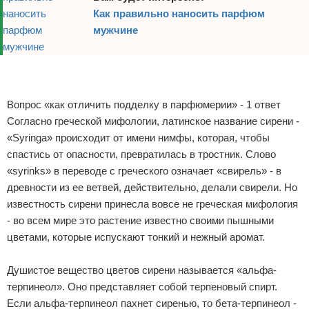
Как правильно наносить парфюм
Отказ от ответственности
Уход за ногтями
мужчине
Макияж
Реклама
СПА процедуры
Реклама
Вопрос «как отличить подделку в парфюмерии» - 1 ответ
Парфюмерия
Согласно греческой мифологии, латинское название сирени -
«Syringa» происходит от имени нимфы, которая, чтобы
Прически
спастись от опасности, превратилась в тростник. Слово
«syrinks» в переводе с греческого означает «свирель» - в
Разное
древности из ее ветвей, действительно, делали свирели. Но
Уход за лицом
известность сирени принесла вовсе не греческая мифология
- во всем мире это растение известно своими пышными
Хирургия
цветами, которые испускают тонкий и нежный аромат.
Душистое вещество цветов сирени называется «альфа-
терпинеол». Оно представляет собой терпеновый спирт.
Если альфа-терпинеол пахнет сиренью, то бета-терпинеол -