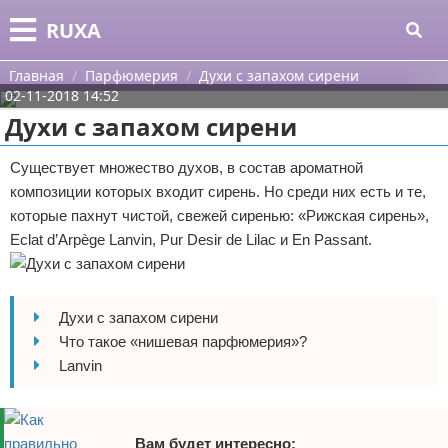
Меню
X
RUXA
Главная
Главная
Парфюмерия
Духи с запахом сирени
02-11-2018 14:52
Категории
Духи с запахом сирени
Поиск
Уход за кожей
Существует множество духов, в состав ароматной
композиции которых входит сирень. Но среди них есть и те,
О проекте
Одежда
которые пахнут чистой, свежей сиренью: «Рижская сирень»,
Eclat d’Arpège Lanvin, Pur Desir de Lilac и En Passant.
Контакты
Шоппинг
Сотрудничество
Подарки
Духи с запахом сирени
Размещение рекламы
Украшения
Что такое «нишевая парфюмерия»?
Lanvin
Для правообладателей
Косметика
Условия предоставления информации
Уход за волосами
Вам будет интересно: