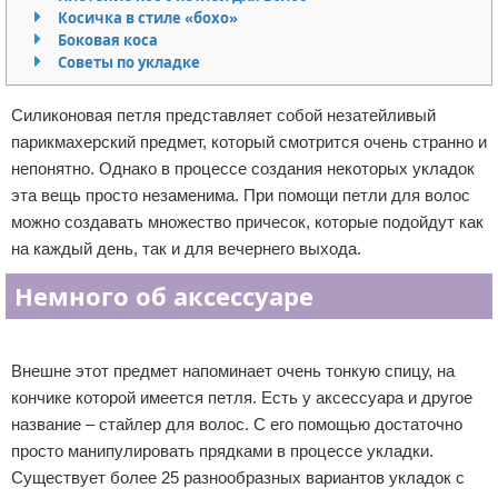
Косичка в стиле «бохо»
Отказ от ответственности
Уход за ногтями
Боковая коса
Советы по укладке
Макияж
Силиконовая петля представляет собой незатейливый
СПА процедуры
парикмахерский предмет, который смотрится очень странно и
непонятно. Однако в процессе создания некоторых укладок
Парфюмерия
эта вещь просто незаменима. При помощи петли для волос
можно создавать множество причесок, которые подойдут как
Прически
на каждый день, так и для вечернего выхода.
Разное
Немного об аксессуаре
Уход за лицом
Реклама
Внешне этот предмет напоминает очень тонкую спицу, на
Хирургия
кончике которой имеется петля. Есть у аксессуара и другое
название – стайлер для волос. С его помощью достаточно
просто манипулировать прядками в процессе укладки.
Существует более 25 разнообразных вариантов укладок с