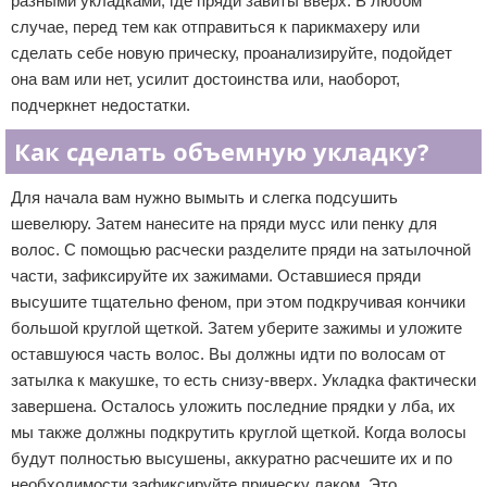
разными укладками, где пряди завиты вверх. В любом
случае, перед тем как отправиться к парикмахеру или
сделать себе новую прическу, проанализируйте, подойдет
она вам или нет, усилит достоинства или, наоборот,
подчеркнет недостатки.
Как сделать объемную укладку?
Для начала вам нужно вымыть и слегка подсушить
шевелюру. Затем нанесите на пряди мусс или пенку для
волос. С помощью расчески разделите пряди на затылочной
части, зафиксируйте их зажимами. Оставшиеся пряди
высушите тщательно феном, при этом подкручивая кончики
большой круглой щеткой. Затем уберите зажимы и уложите
оставшуюся часть волос. Вы должны идти по волосам от
затылка к макушке, то есть снизу-вверх. Укладка фактически
завершена. Осталось уложить последние прядки у лба, их
мы также должны подкрутить круглой щеткой. Когда волосы
будут полностью высушены, аккуратно расчешите их и по
необходимости зафиксируйте прическу лаком. Это