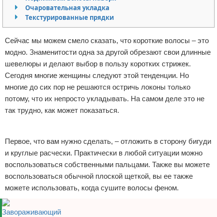
Очаровательная укладка
Отказ от ответственности
Уход за ногтями
Текстурированные прядки
Макияж
Сейчас мы можем смело сказать, что короткие волосы – это
модно. Знаменитости одна за другой обрезают свои длинные
СПА процедуры
шевелюры и делают выбор в пользу коротких стрижек.
Сегодня многие женщины следуют этой тенденции. Но
Парфюмерия
многие до сих пор не решаются остричь локоны только
потому, что их непросто укладывать. На самом деле это не
Прически
так трудно, как может показаться.
Разное
Реклама
Первое, что вам нужно сделать, – отложить в сторону бигуди
Уход за лицом
и круглые расчески. Практически в любой ситуации можно
воспользоваться собственными пальцами. Также вы можете
Хирургия
воспользоваться обычной плоской щеткой, вы ее также
можете использовать, когда сушите волосы феном.