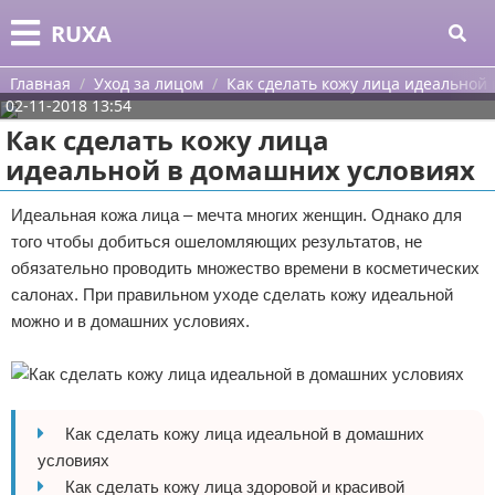
Меню
X
RUXA
Главная
Главная
Уход за лицом
Как сделать кожу лица идеальной
02-11-2018 13:54
Категории
Как сделать кожу лица
идеальной в домашних условиях
Поиск
Уход за кожей
Идеальная кожа лица – мечта многих женщин. Однако для
О проекте
Одежда
того чтобы добиться ошеломляющих результатов, не
обязательно проводить множество времени в косметических
Контакты
Шоппинг
салонах. При правильном уходе сделать кожу идеальной
можно и в домашних условиях.
Сотрудничество
Подарки
Размещение рекламы
Украшения
Для правообладателей
Косметика
Как сделать кожу лица идеальной в домашних
условиях
Условия предоставления информации
Уход за волосами
Как сделать кожу лица здоровой и красивой