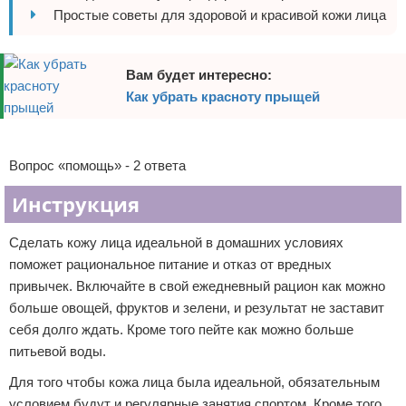
Простые советы для здоровой и красивой кожи лица
Отказ от ответственности
Уход за ногтями
Макияж
Вам будет интересно:
Как убрать красноту прыщей
СПА процедуры
Реклама
Парфюмерия
Вопрос «помощь» - 2 ответа
Прически
Инструкция
Разное
Сделать кожу лица идеальной в домашних условиях
поможет рациональное питание и отказ от вредных
Уход за лицом
привычек. Включайте в свой ежедневный рацион как можно
больше овощей, фруктов и зелени, и результат не заставит
Хирургия
себя долго ждать. Кроме того пейте как можно больше
питьевой воды.
Для того чтобы кожа лица была идеальной, обязательным
условием будут и регулярные занятия спортом. Кроме того,