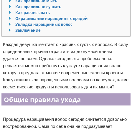
Как правильно мыть
Как правильно сушить
Отказ от ответственности
Уход за ногтями
Как расчесывать
Окрашивание наращенных прядей
Макияж
Укладка наращенных волос
Заключение
СПА процедуры
Каждая девушка мечтает о красивых густых волосах. В силу
Парфюмерия
определенных причин отрастить их до нужной длины
удается не всем. Однако сегодня эта проблема легко
Прически
решается: можно прибегнуть к услуге наращивания волос,
которую предлагают многие современные салоны красоты.
Разное
Как ухаживать за нарощенными волосами на капсулах, какие
косметические продукты использовать для их мытья?
Уход за лицом
Общие правила ухода
Хирургия
Реклама
Процедура наращивания волос сегодня считается довольно
востребованной. Сама по себе она не подразумевает