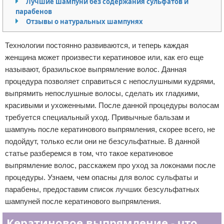
Лучшие шампуни без содержания сульфатов и
парабенов
Отказ от ответственности
Уход за ногтями
Отзывы о натуральных шампунях
Макияж
Технологии постоянно развиваются, и теперь каждая
СПА процедуры
женщина может произвести кератиновое или, как его еще
называют, бразильское выпрямление волос. Данная
Парфюмерия
процедура позволяет справиться с непослушными кудрями,
выпрямить непослушные волосы, сделать их гладкими,
Прически
красивыми и ухоженными. После данной процедуры волосам
требуется специальный уход. Привычные бальзам и
Разное
шампунь после кератинового выпрямления, скорее всего, не
подойдут, только если они не безсульфатные. В данной
Уход за лицом
статье разберемся в том, что такое кератиновое
выпрямление волос, расскажем про уход за локонами после
Хирургия
процедуры. Узнаем, чем опасны для волос сульфаты и
парабены, предоставим список лучших безсульфатных
шампуней после кератинового выпрямления.
Кератиновое выпрямление - что