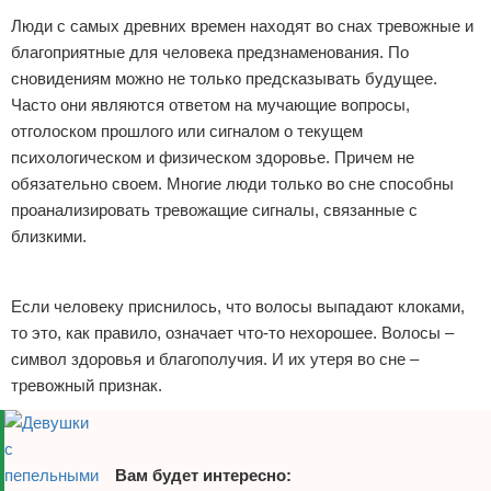
Люди с самых древних времен находят во снах тревожные и
Отказ от ответственности
Уход за ногтями
благоприятные для человека предзнаменования. По
Макияж
сновидениям можно не только предсказывать будущее.
Часто они являются ответом на мучающие вопросы,
СПА процедуры
отголоском прошлого или сигналом о текущем
психологическом и физическом здоровье. Причем не
Парфюмерия
обязательно своем. Многие люди только во сне способны
проанализировать тревожащие сигналы, связанные с
Прически
близкими.
Реклама
Разное
Если человеку приснилось, что волосы выпадают клоками,
Уход за лицом
то это, как правило, означает что-то нехорошее. Волосы –
символ здоровья и благополучия. И их утеря во сне –
Хирургия
тревожный признак.
Вам будет интересно: