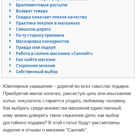
Бриллиантовые россыпи
Отказ от ответственности
Уход за ногтями
Возврат товара
Скидка означает плохое качество
Макияж
Практика покупок в магазинах
Слишком дорого
СПА процедуры
По ту сторону прилавка
Маскировка конкурентов
Правда или подкуп
Парфюмерия
Работа в салоне-магазине «Санлайт»
Как найти магазин
Прически
Стороннее мнение
Собственный выбор
Разное
Ювелирные украшения – дорогой во всех смыслах подарок.
Уход за лицом
Приобретая милое колечко, увесистую цепь или изысканное
колье, покупатель старается угодить любимому человеку.
Хирургия
Как выбрать среди множества магазинов единственный,
кому можно доверить такое серьезное дело, как выбор
достойного подарка? В этой статье будут рассмотрены
изделия и отзывы о магазине "Санлайт".