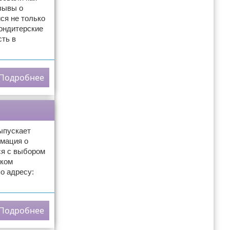
зывы о
ся не только
кондитерские
сть в
Подробнее
ыпускает
рмация о
ся с выбором
иком
о адресу:
Подробнее