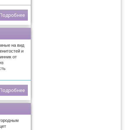
Подробнее
омные на вид
енитостей и
инник от
из
сть
Подробнее
агородным
щет