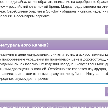
есного дизайна, стоит обратить внимание на серебряные брас
lov – российский ювелирный бренд. Марка представлена на оте
ке. Серебряные браслеты Sokolov - обширный список изделий 
нований. Рассмотрим варианты
 натурального камня?
зличия в цене натуральных, синтетических и искусственных к
ь приобретение украшения по приемлемой цене в дорогостоящую
иданий.Рынок ювелирных изделий наводнен искусственными д
циями драгоценных камней. Особенно это касается изумрудов,
ыращивать их стали вторыми, сразу после рубинов. Натуральны
иродных изумрудов, впрочем,
бриллиантов: обзор, свойства камней, основн