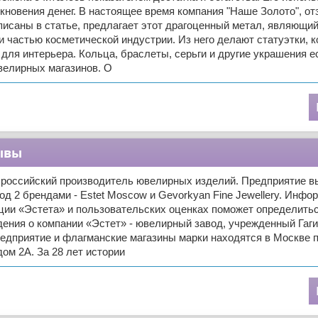
кновения денег. В настоящее время компания "Наше Золото", от
писаны в статье, предлагает этот драгоценный метал, являющий
и частью косметической индустрии. Из него делают статуэтки, 
 для интерьера. Кольца, браслеты, серьги и другие украшения е
велирных магазинов. О
зывы
- российский производитель ювелирных изделий. Предприятие в
од 2 брендами - Estet Moscow и Gevorkyan Fine Jewellery. Инфо
ции «Эстета» и пользовательских оценках поможет определить
ения о компании «Эстет» - ювелирный завод, учрежденный Гаг
едприятие и флагманские магазины марки находятся в Москве п
дом 2А. За 28 лет истории