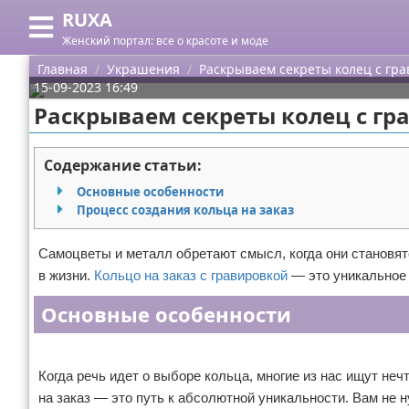
RUXA
Меню
X
Женский портал: все о красоте и моде
Главная
Главная
Украшения
Раскрываем секреты колец с гра
15-09-2023 16:49
Категории
Раскрываем секреты колец с гр
Поиск
Уход за кожей
Содержание статьи:
О проекте
Одежда
Основные особенности
Процесс создания кольца на заказ
Контакты
Шоппинг
Самоцветы и металл обретают смысл, когда они становя
Сотрудничество
Подарки
в жизни.
Кольцо на заказ с гравировкой
— это уникальное 
Размещение рекламы
Украшения
Основные особенности
Реклама
Для правообладателей
Косметика
Когда речь идет о выборе кольца, многие из нас ищут не
Условия предоставления информации
Уход за волосами
на заказ — это путь к абсолютной уникальности. Вам не