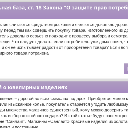
ая база, ст. 18 Закона "О защите прав потре
лия считаются средством роскоши и являются довольно дорог
у перед тем как совершить покупку товара, изготовленного из д
тель довольно серьезно подходит к процессу выбора и осмотра
ещи. Что следует делать, если потребитель уже дома понял, ч
, и он не испытывает радости от приобретения товара? Если всп
ирного товара потрачена
й о ювелирных изделиях
шения – дорогой во всех смыслах подарок. Приобретая милое к
или изысканное колье, покупатель старается угодить любимому
ди множества магазинов единственный, кому можно доверить т
 как выбор достойного подарка? В этой статье будут рассмотре
не "Санлайт". Магазины «Санлайт» Красивые изделия из золота 
имент и постоянные