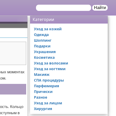
Найти
Категории
Уход за кожей
Одежда
Шоппинг
Подарки
Украшения
Косметика
Уход за волосами
Уход за ногтями
жных моментах
Макияж
ком.
СПА процедуры
Парфюмерия
Прически
Разное
Уход за лицом
ность. Кольцо
Хирургия
доступным в