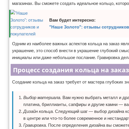
магазинах. Вы сможете создать идеальное кольцо, которо
Отказ от ответственности
Уход за ногтями
Макияж
Вам будет интересно:
"Наше Золото": отзывы сотрудников
СПА процедуры
Одним из наиболее важных аспектов кольца на заказ явл
Парфюмерия
украшение, это способ внести в украшение глубокий смы
инициалы или даже небольшое послание. Гравировка дел
Прически
Процесс создания кольца на заказ
Разное
Создание кольца на заказ требует от мастера глубоких 
Уход за лицом
Выбор материала.
Вам нужно выбрать металл и драг
Хирургия
платина, бриллианты, сапфиры и другие камни — ва
Дизайн кольца.
Следующий шаг — выбор дизайна кол
в центре или что-то более современное и нестандар
Гравировка.
После определения дизайна вы сможете 