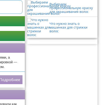
Выбираем
профессиональную краску
для окрашивания волос
Что нужно знать о
машинках для стрижки
волос
Реклама
ями, а
вировкой —
ом.
Подробнее
зовали как