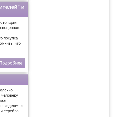
бителей" и
остоящим
рагоценного
то покупка
омнить, что
Подробнее
олечко,
 человеку.
акое
ны изделия и
и серебра,