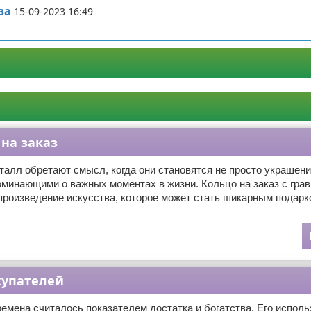
ва
15-09-2023 16:49
на заказ
алл обретают смысл, когда они становятся не просто украшени
минающими о важных моментах в жизни. Кольцо на заказ с гра
произведение искусства, которое может стать шикарным подарк
купателей
ремена считалось показателем достатка и богатства. Его исполь