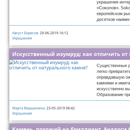
украшения интер
«Соколов». Soko
европейском рын
десятков наиме
Август Борисов
29-06-2019 16:12
Украшения
Искусственный изумруд: как отличить от
Существенные ра
легко превратит
оправдавшую ож
камнями и имита
искусственно в
Образование пр
Марта Вершинина
23-05-2019 06:42
Украшения
Камень, похожий на бриллиант. Аналоги 