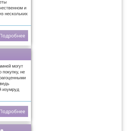
леты
чественном и
из нескольких
Подробнее
амней могут
 покупку, не
рагоценными
 ведь
й изумруд
Подробнее
ые