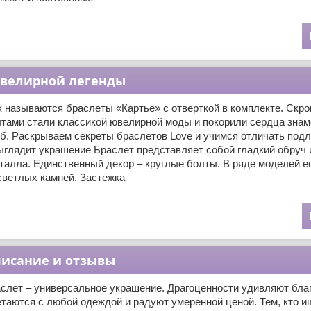
 ювелирной легенды
так называются браслеты «Картье» с отверткой в комплекте. Скр
тами стали классикой ювелирной моды и покорили сердца знам
б. Раскрываем секреты браслетов Love и учимся отличать подл
ыглядит украшение Браслет представляет собой гладкий обруч 
талла. Единственный декор – круглые болты. В ряде моделей е
светлых камней. Застежка
писание и отзывы
слет – универсальное украшение. Драгоценности удивляют бл
таются с любой одеждой и радуют умеренной ценой. Тем, кто и