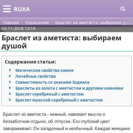
Меню
X
RUXA
Главная
Главная
Украшения
Браслет из аметиста: выбираем душ
02-11-2018 13:14
Категории
Браслет из аметиста: выбираем
душой
Поиск
Уход за кожей
О проекте
Одежда
Содержание статьи:
Магические свойства камня
Контакты
Шоппинг
Лечебные свойства
Совместимость со знаками Зодиака
Сотрудничество
Подарки
Браслеты из золота с аметистом и другими камнями
Браслет серебряный с аметистом
Размещение рекламы
Украшения
Браслет мужской серебряный с аметистом
Для правообладателей
Косметика
Браслет из аметиста - нежный, навевает мысли о
беззаботном отдыхе, об отпуске. Его глубокий цвет
Условия предоставления информации
Уход за волосами
завораживает. Он загадочный и необычный. Каждая женщина