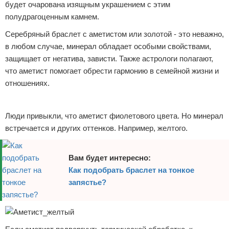
будет очарована изящным украшением с этим
Отказ от ответственности
Уход за ногтями
полудрагоценным камнем.
Серебряный браслет с аметистом или золотой - это неважно,
Макияж
в любом случае, минерал обладает особыми свойствами,
СПА процедуры
защищает от негатива, зависти. Также астрологи полагают,
что аметист помогает обрести гармонию в семейной жизни и
Парфюмерия
отношениях.
Реклама
Прически
Люди привыкли, что аметист фиолетового цвета. Но минерал
Разное
встречается и других оттенков. Например, желтого.
Уход за лицом
Вам будет интересно:
Как подобрать браслет на тонкое
Хирургия
запястье?