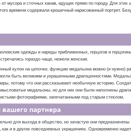
 от мусора и сточных канав, идущих прямо по городу. Для этих 
того времени содержали крошечный нарисованный портрет. Без
олевские одежды и наряды приближенных, герцогов и герцогинь
встречались гораздо чаще, нежели женские.
енный кулон на цепочке, функцию медальона можно (и нужно) р
и могли быть великими и украшенными драгоценностями. Медаль
ниры, потому что они рассказывают необычную историю. Солдат
замысловатые медальоны, но для них они были наполнены драг
рнистыми фотографиями, запечатанными под старым стеклом.
 вашего партнера
льно для выхода в общество, но зачастую они предназначены
е, как и в других повседневных украшениях. Одновременно наде