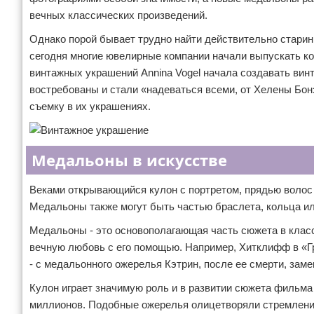
вечных классических произведений.
Однако порой бывает трудно найти действительно стари
сегодня многие ювелирные компании начали выпускать к
винтажных украшений Annina Vogel начала создавать винт
востребованы и стали «надеваться всеми, от Хелены Бонэ
съемку в их украшениях.
Медальоны в искусстве
Веками открывающийся кулон с портретом, прядью воло
Медальоны также могут быть частью браслета, кольца и
Медальоны - это основополагающая часть сюжета в клас
вечную любовь с его помощью. Например, Хитклифф в «Г
- с медальонного ожерелья Кэтрин, после ее смерти, зам
Кулон играет значимую роль и в развитии сюжета фильма 
миллионов. Подобные ожерелья олицетворяли стремление