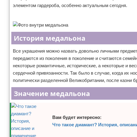
элементом гардероба, особенно актуальным сегодня.
Отказ от ответственности
Уход за ногтями
Реклама
Макияж
СПА процедуры
История медальона
Парфюмерия
Все украшения можно назвать довольно личными предмет
передаются из поколения в поколение и считаются семей
Прически
некоторые романтичные, исторические, а некоторые и ве
сердечной привязанности. Так было в случае, когда их н
Разное
политически разделенной Великобритании, после казни бри
Уход за лицом
Значение медальона
Хирургия
Вам будет интересно:
Что такое диамант? История, описан