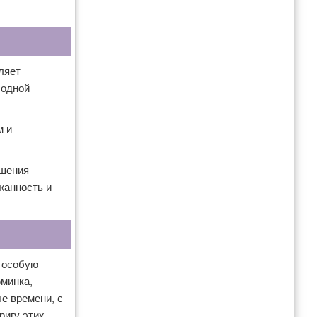
ляет
бодной
м и
ашения
жанность и
 особую
юминка,
е времени, с
ригу этих