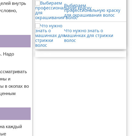
целей внутрь
Выбираем
профессиональную краску
условно,
для окрашивания волос
Что нужно знать о
машинках для стрижки
волос
. Надо
Реклама
ассматривать
оны и
ы в окопах во
оценным
 на каждый
тые