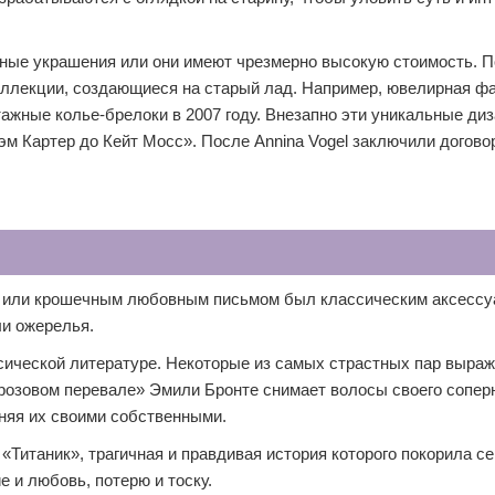
нные украшения или они имеют чрезмерно высокую стоимость. 
оллекции, создающиеся на старый лад. Например, ювелирная ф
ажные колье-брелоки в 2007 году. Внезапно эти уникальные ди
м Картер до Кейт Мосс». После Annina Vogel заключили договор
с или крошечным любовным письмом был классическим аксессу
ли ожерелья.
сической литературе. Некоторые из самых страстных пар выра
розовом перевале» Эмили Бронте снимает волосы своего соперн
еняя их своими собственными.
«Титаник», трагичная и правдивая история которого покорила с
 и любовь, потерю и тоску.