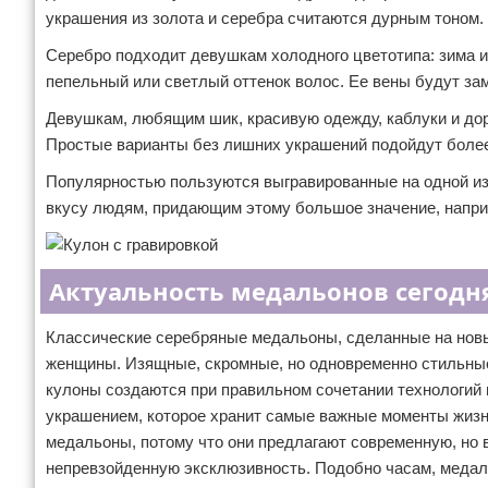
украшения из золота и серебра считаются дурным тоном.
Серебро подходит девушкам холодного цветотипа: зима ил
пепельный или светлый оттенок волос. Ее вены будут за
Девушкам, любящим шик, красивую одежду, каблуки и дор
Простые варианты без лишних украшений подойдут боле
Популярностью пользуются выгравированные на одной из 
вкусу людям, придающим этому большое значение, напри
Актуальность медальонов сегодн
Классические серебряные медальоны, сделанные на нов
женщины. Изящные, скромные, но одновременно стильные
кулоны создаются при правильном сочетании технологий
украшением, которое хранит самые важные моменты жизн
медальоны, потому что они предлагают современную, но в
непревзойденную эксклюзивность. Подобно часам, медал