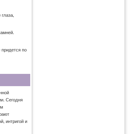
 глаза,
камней.
 придется по
нной
и. Сегодня
ым
ирают
й, интригой и