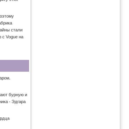
Поэтому
абрика
зайны стали
 с Vogue на
аром.
жают бурную и
ика - Эдгара
ердца