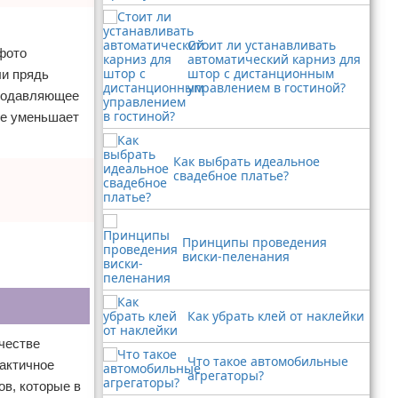
Стоит ли устанавливать
фото
автоматический карниз для
штор с дистанционным
ли прядь
управлением в гостиной?
 подавляющее
не уменьшает
Как выбрать идеальное
свадебное платье?
Принципы проведения
виски-пеленания
Как убрать клей от наклейки
честве
Что такое автомобильные
рактичное
агрегаторы?
ов, которые в