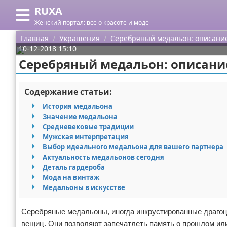
RUXA
Меню
X
Женский портал: все о красоте и моде
Главная
Главная
Украшения
Серебряный медальон: описание
10-12-2018 15:10
Категории
Серебряный медальон: описани
Поиск
Уход за кожей
Содержание статьи:
О проекте
Одежда
История медальона
Значение медальона
Контакты
Шоппинг
Средневековые традиции
Мужская интерпретация
Выбор идеального медальона для вашего партнера
Сотрудничество
Подарки
Актуальность медальонов сегодня
Деталь гардероба
Размещение рекламы
Украшения
Мода на винтаж
Медальоны в искусстве
Для правообладателей
Косметика
Серебряные медальоны, иногда инкрустированные драгоц
Условия предоставления информации
Уход за волосами
вещиц. Они позволяют запечатлеть память о прошлом ил