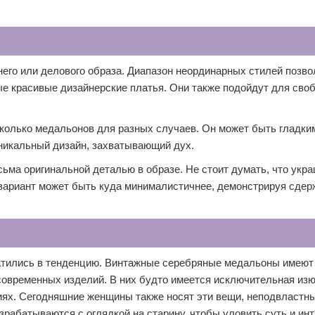
его или делового образа. Диапазон неординарных стилей позво
 красивые дизайнерские платья. Они также подойдут для сво
колько медальонов для разных случаев. Он может быть гладки
никальный дизайн, захватывающий дух.
ьма оригинальной деталью в образе. Не стоит думать, что укр
вариант может быть куда минималистичнее, демонстрируя сдер
ратились в тенденцию. Винтажные серебряные медальоны имеют
 современных изделий. В них будто имеется исключительная из
иях. Сегодняшние женщины также носят эти вещи, неподвластны
абатываются с оглядкой на старину, чтобы уловить суть и инт