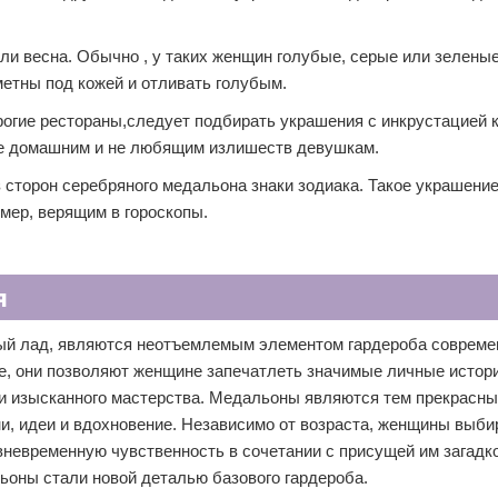
и весна. Обычно , у таких женщин голубые, серые или зеленые
метны под кожей и отливать голубым.
огие рестораны,следует подбирать украшения с инкрустацией 
е домашним и не любящим излишеств девушкам.
сторон серебряного медальона знаки зодиака. Такое украшение
мер, верящим в гороскопы.
я
ый лад, являются неотъемлемым элементом гардероба совреме
, они позволяют женщине запечатлеть значимые личные истори
 и изысканного мастерства. Медальоны являются тем прекрасн
и, идеи и вдохновение. Независимо от возраста, женщины выб
невременную чувственность в сочетании с присущей им загадко
ьоны стали новой деталью базового гардероба.