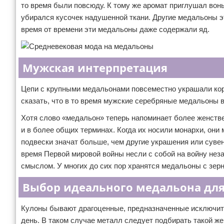
то время были повсюду. К тому же аромат приглушал вонь
убирался кусочек надушенной ткани. Другие медальоны э
время от времени эти медальоны даже содержали яд.
Мужская интерпретация
Цепи с крупными медальонами повсеместно украшали кор
сказать, что в то время мужские серебряные медальоны 
Хотя слово «медальон» теперь напоминает более женств
и в более общих терминах. Когда их носили монархи, он
подвески значат больше, чем другие украшения или суве
время Первой мировой войны несли с собой на войну не
смыслом. У многих до сих пор хранятся медальоны с зе
Выбор идеального медальона для
Кулоны бывают драгоценные, предназначенные исключите
день. В таком случае металл следует подбирать такой ж