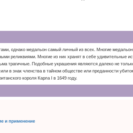
ами, однако медальон самый личный из всех. Многие медальо
ными реликвиями. Многие из них хранят в себе удивительные ис
сьма трагичные. Подобные украшения являются далеко не толь
осили в знак членства в тайном обществе или преданности убито
танского короля Карла I в 1649 году.
ие и применение