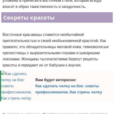
уложены в прически в восточном стиле, которые всегда
Отказ от ответственности
Уход за ногтями
вносят в образ таинственность и загадочность.
Секреты красоты
Макияж
Реклама
СПА процедуры
Восточные красавицы славятся необычайной
притягательностью и своей необыкновенной красотой. Как
Парфюмерия
правило, это обладательницы матовой кожи, темноволосые
Прически
прелестницы с выразительными глазами и шикарными
локонами. Женщины тысячелетиями берегут рецепты
Разное
красоты и передают их от бабушки к внучке.
Уход за лицом
Вам будет интересно:
Как сделать челку на бок: советы
Хирургия
профессионалов. Как стричь челку
Реклама