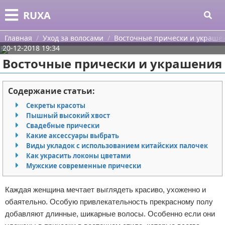
Меню
X
RUXA
Главная
Главная
Уход за волосами
Восточные прически и украше
20-12-2018 19:34
Категории
Восточные прически и украшения
Поиск
Уход за кожей
Содержание статьи:
О проекте
Одежда
Секреты красоты
Пышный высокий хвост
Контакты
Шоппинг
Свадебные прически
Какие аксессуары выбрать
Виды укладок с использованием китайских палочек
Сотрудничество
Подарки
Как украсить локоны цветами
Мужские современные прически
Размещение рекламы
Украшения
Каждая женщина мечтает выглядеть красиво, ухоженно и
Для правообладателей
Косметика
обаятельно. Особую привлекательность прекрасному полу
добавляют длинные, шикарные волосы. Особенно если они
Условия предоставления информации
Уход за волосами