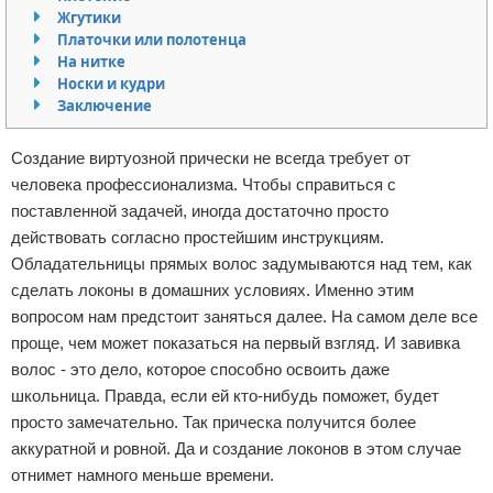
Жгутики
Отказ от ответственности
Уход за ногтями
Платочки или полотенца
На нитке
Макияж
Носки и кудри
Заключение
СПА процедуры
Создание виртуозной прически не всегда требует от
Парфюмерия
человека профессионализма. Чтобы справиться с
поставленной задачей, иногда достаточно просто
Прически
действовать согласно простейшим инструкциям.
Обладательницы прямых волос задумываются над тем, как
Разное
сделать локоны в домашних условиях. Именно этим
вопросом нам предстоит заняться далее. На самом деле все
Уход за лицом
проще, чем может показаться на первый взгляд. И завивка
волос - это дело, которое способно освоить даже
Хирургия
школьница. Правда, если ей кто-нибудь поможет, будет
просто замечательно. Так прическа получится более
аккуратной и ровной. Да и создание локонов в этом случае
отнимет намного меньше времени.