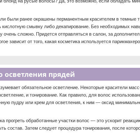
й блонд на русые волосы? Да, это возможно, если обладать м
 или были ранее окрашены перманентным красителем в темные т
ь кислотную смывку либо декапирование. Без необходимых нав
у очень сложно. Придется отправляться в салон, за дополните
ое зависит от того, какая косметика используется парикмахеро
 осветления прядей
зумевает обязательное осветление. Некоторые красители масс
осветление, и тонирование. Как правило, для волос использова
нную пудру или крем для осветления, к ним — оксид минимальн
гка прогреть обработанные участки волос — это ускорит реакци
ыть состав. Затем следует процедура тонирования, после котор