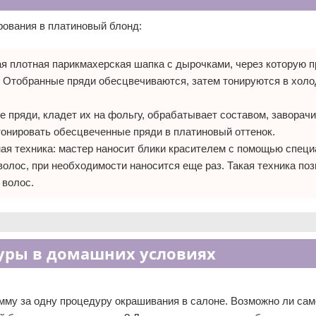
ования в платиновый блонд:
ая плотная парикмахерская шапка с дырочками, через которую 
. Отобранные пряди обесцвечиваются, затем тонируются в хол
 пряди, кладет их на фольгу, обрабатывает составом, заворачи
тонировать обесцвеченные пряди в платиновый оттенок.
я техника: мастер наносит блики красителем с помощью спец
волос, при необходимости наносится еще раз. Такая техника по
 волос.
уры в домашних условиях
мму за одну процедуру окрашивания в салоне. Возможно ли сам