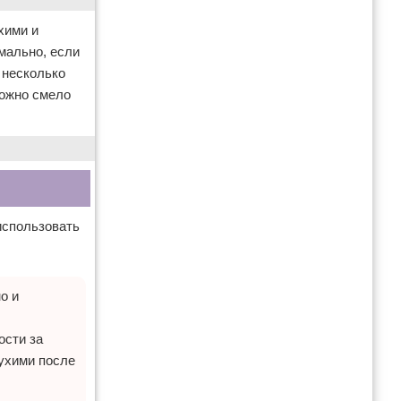
хими и
мально, если
 несколько
можно смело
использовать
о и
ости за
сухими после