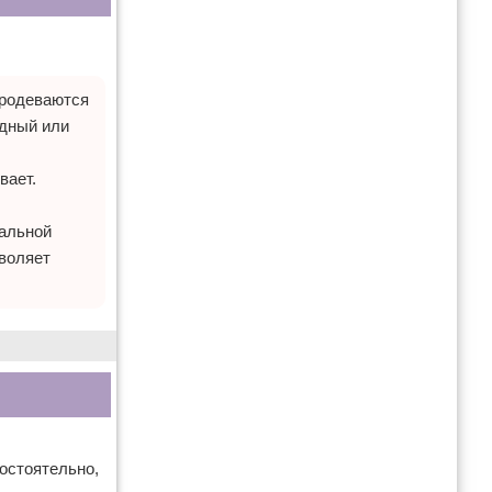
продеваются
одный или
вает.
иальной
зволяет
остоятельно,