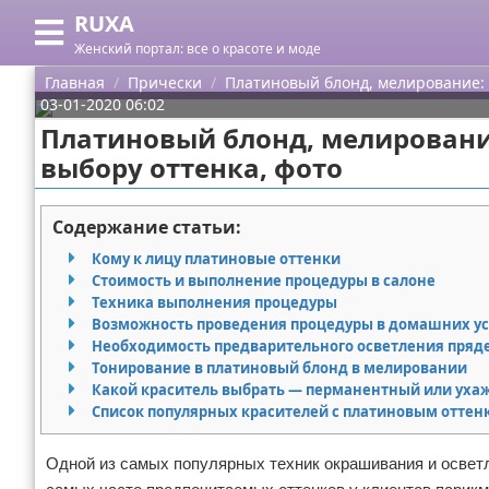
RUXA
Меню
X
Женский портал: все о красоте и моде
Главная
Главная
Прически
Платиновый блонд, мелирование: 
03-01-2020 06:02
Категории
Платиновый блонд, мелировани
выбору оттенка, фото
Поиск
Уход за кожей
О проекте
Одежда
Содержание статьи:
Кому к лицу платиновые оттенки
Контакты
Шоппинг
Стоимость и выполнение процедуры в салоне
Техника выполнения процедуры
Сотрудничество
Подарки
Возможность проведения процедуры в домашних у
Необходимость предварительного осветления пряд
Размещение рекламы
Украшения
Тонирование в платиновый блонд в мелировании
Какой краситель выбрать — перманентный или ух
Список популярных красителей с платиновым оттен
Для правообладателей
Косметика
Одной из самых популярных техник окрашивания и освет
Условия предоставления информации
Уход за волосами