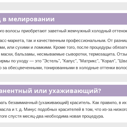
д в мелировании
рого волосы приобретают заветный жемчужный холодный оттенок
асс-маркета, так и качественным профессиональным. От разни
и, или сухими и ломкими. Кроме того, после процедуры обязат
 маски, бальзамы, несмываемые сыворотки, термозащита. Отз
мы по уходу — это "Эстель", "Капус", "Матрикс", "Корал", "Шв
о за обесцвеченными, тонированными в холодные оттенки воло
манентный или ухаживающий?
ать безаммиачный (ухаживающий) краситель. Как правило, в их
сла и т. д. Минус подобных красителей в том, что из-за низко
тоге спустя месяц-два необходима новая процедура.