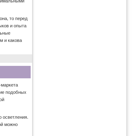
инимальными
она, то перед
ыков и опыта
льные
м и какова
-маркета
ние подобных
ой
ю осветления.
ой можно