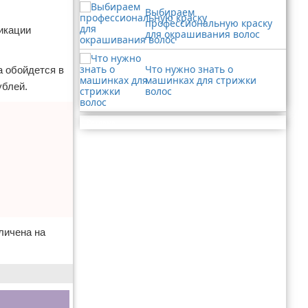
Выбираем
профессиональную краску
икации
для окрашивания волос
Что нужно знать о
а обойдется в
машинках для стрижки
ублей.
волос
Реклама
личена на