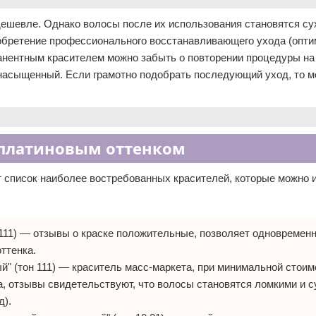
дешевле. Однако волосы после их использования становятся су
обретение профессионального восстанавливающего ухода (опти
манентным красителем можно забыть о повторении процедуры на
 насыщенный. Если грамотно подобрать последующий уход, то 
 платиновым оттенком
т список наиболее востребованных красителей, которые можно 
н 111) — отзывы о краске положительные, позволяет одновременн
ттенка.
ый" (тон 111) — краситель масс-маркета, при минимальной стоим
да, отзывы свидетельствуют, что волосы становятся ломкими и 
д).