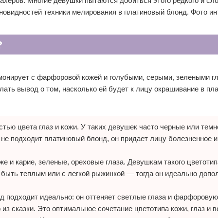
ахеров. Многие девушки пытаются добиться этого редкого и сл
новидностей техники мелирования в платиновый блонд. Фото и
?
монирует с фарфоровой кожей и голубыми, серыми, зелеными гл
лать вывод о том, насколько ей будет к лицу окрашивание в пл
тью цвета глаз и кожи. У таких девушек часто черные или темн
 не подходит платиновый блонд, он придает лицу болезненное и
е и карие, зеленые, ореховые глаза. Девушкам такого цветотип
 быть теплым или с легкой рыжинкой — тогда он идеально допол
д подходит идеально: он оттеняет светлые глаза и фарфоровую
з сказки. Это оптимальное сочетание цветотипа кожи, глаз и в