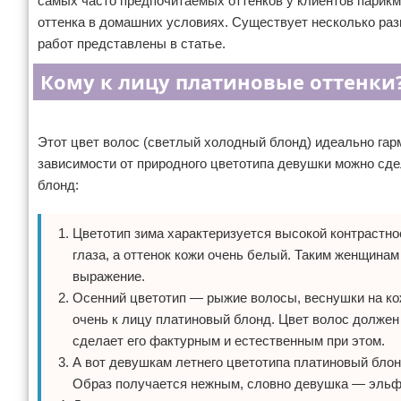
самых часто предпочитаемых оттенков у клиентов парикм
Отказ от ответственности
Уход за ногтями
оттенка в домашних условиях. Существует несколько раз
работ представлены в статье.
Макияж
Кому к лицу платиновые оттенки
СПА процедуры
Реклама
Этот цвет волос (светлый холодный блонд) идеально гар
Парфюмерия
зависимости от природного цветотипа девушки можно сде
Прически
блонд:
Разное
Цветотип зима характеризуется высокой контрастнос
глаза, а оттенок кожи очень белый. Таким женщинам
Уход за лицом
выражение.
Осенний цветотип — рыжие волосы, веснушки на кож
Хирургия
очень к лицу платиновый блонд. Цвет волос должен
сделает его фактурным и естественным при этом.
А вот девушкам летнего цветотипа платиновый блон
Образ получается нежным, словно девушка — эльф и