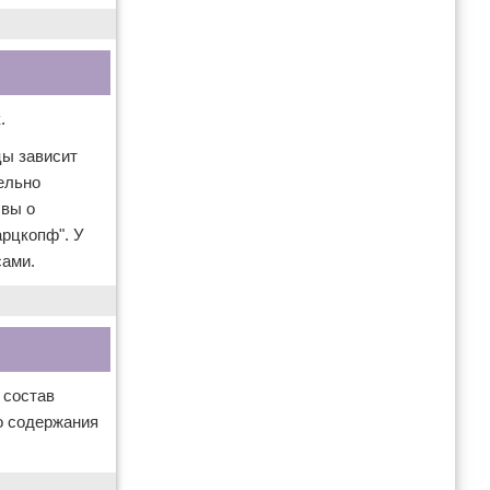
.
цы зависит
ельно
ывы о
арцкопф". У
сами.
 состав
го содержания