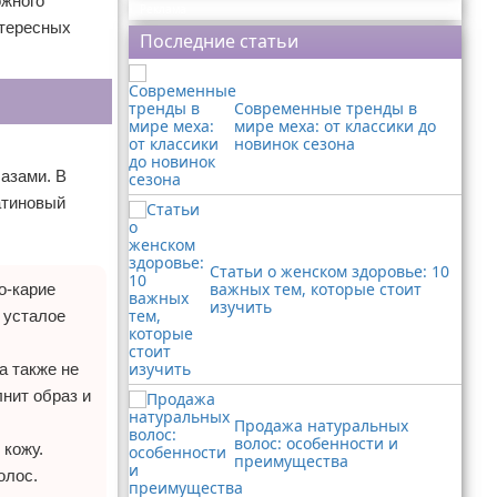
ожного
Реклама
нтересных
Последние статьи
Современные тренды в
мире меха: от классики до
новинок сезона
азами. В
атиновый
Статьи о женском здоровье: 10
важных тем, которые стоит
о-карие
изучить
 усталое
а также не
нит образ и
Продажа натуральных
волос: особенности и
 кожу.
преимущества
олос.