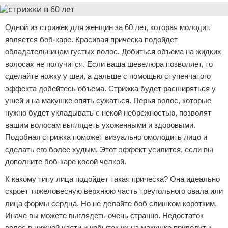
Одной из стрижек для женщин за 60 лет, которая молодит,
является боб-каре. Красивая прическа подойдет
обладательницам густых волос. Добиться объема на жидких
волосах не получится. Если ваша шевелюра позволяет, то
сделайте ножку у шеи, а дальше с помощью ступенчатого
эффекта добейтесь объема. Стрижка будет расширяться у
ушей и на макушке опять сужаться. Перья волос, которые
нужно будет укладывать с некой небрежностью, позволят
вашим волосам выглядеть ухоженными и здоровыми.
Подобная стрижка поможет визуально омолодить лицо и
сделать его более худым. Этот эффект усилится, если вы
дополните боб-каре косой челкой.
К какому типу лица подойдет такая прическа? Она идеально
скроет тяжеловесную верхнюю часть треугольного овала или
лица формы сердца. Но не делайте боб слишком коротким.
Иначе вы можете выглядеть очень странно. Недостаток
волос в нижней части и избыток их на макушке приведут к