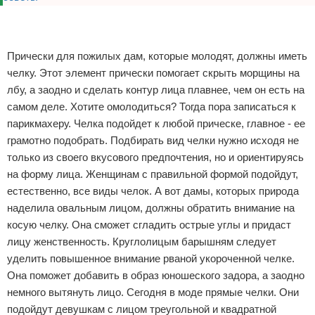
Реклама
Реклама
Прически для пожилых дам, которые молодят, должны иметь
челку. Этот элемент прически помогает скрыть морщины на
лбу, а заодно и сделать контур лица плавнее, чем он есть на
самом деле. Хотите омолодиться? Тогда пора записаться к
парикмахеру. Челка подойдет к любой прическе, главное - ее
грамотно подобрать. Подбирать вид челки нужно исходя не
только из своего вкусового предпочтения, но и ориентируясь
на форму лица. Женщинам с правильной формой подойдут,
естественно, все виды челок. А вот дамы, которых природа
наделила овальным лицом, должны обратить внимание на
косую челку. Она сможет сгладить острые углы и придаст
лицу женственность. Круглолицым барышням следует
уделить повышенное внимание рваной укороченной челке.
Она поможет добавить в образ юношеского задора, а заодно
немного вытянуть лицо. Сегодня в моде прямые челки. Они
подойдут девушкам с лицом треугольной и квадратной