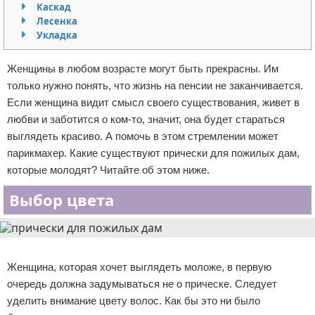
Каскад
Отказ от ответственности
Уход за ногтями
Лесенка
Укладка
Макияж
Женщины в любом возрасте могут быть прекрасны. Им
СПА процедуры
только нужно понять, что жизнь на пенсии не заканчивается.
Если женщина видит смысл своего существования, живет в
Парфюмерия
любви и заботится о ком-то, значит, она будет стараться
выглядеть красиво. А помочь в этом стремлении может
Прически
парикмахер. Какие существуют прически для пожилых дам,
которые молодят? Читайте об этом ниже.
Разное
Выбор цвета
Уход за лицом
Хирургия
Реклама
Женщина, которая хочет выглядеть моложе, в первую
очередь должна задумываться не о прическе. Следует
уделить внимание цвету волос. Как бы это ни было