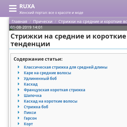
RUXA
Меню
X
Женский портал: все о красоте и моде
Главная
Главная
Прически
Стрижки на средние и короткие в
01-08-2019 14:01
Категории
Стрижки на средние и короткие
тенденции
Поиск
Уход за кожей
О проекте
Одежда
Содержание статьи:
Классическая стрижка для средней длины
Контакты
Шоппинг
Каре на средние волосы
Удлиненный боб
Сотрудничество
Подарки
Каскад
Французская короткая стрижка
Размещение рекламы
Украшения
Шапочка
Каскад на короткие волосы
Стрижка боб
Для правообладателей
Косметика
Пикси
Гарсон
Условия предоставления информации
Уход за волосами
Корт