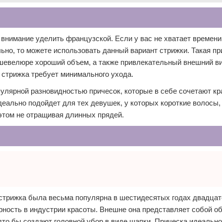
 внимание уделить французской. Если у вас не хватает времени
ьно, то можете использовать данный вариант стрижки. Такая пр
й шевелюре хороший объем, а также привлекательный внешний в
 стрижка требует минимального ухода.
улярной разновидностью причесок, которые в себе сочетают кр
идеально подойдет для тех девушек, у которых короткие волосы,
 этом не отращивая длинных прядей.
 стрижка была весьма популярна в шестидесятых годах двадцато
рность в индустрии красоты. Внешне она представляет собой 
дто бы создают головной убор в виде шапки. Прическа идеальн