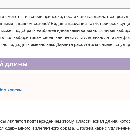
о сменять тип своей прически, после чего наслаждаться резуль
одными в данном сезоне? Видов и вариаций таких причесок сущ
 может подобрать наиболее идеальный вариант. Если вы выбир
ть при выборе типаж своей внешности, стиль жизни, а также фо
лично подходить именно вам. Давайте рассмотрим самые популя
ей длины
ор краски
осы является подтверждением этому. Классическая длина, кото
ся сдержанного и элегантного образа. Стрижка каре с удлинение