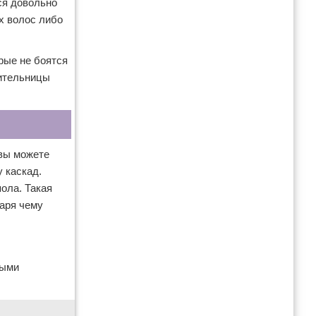
ся довольно
х волос либо
рые не боятся
вительницы
 вы можете
 каскад.
ола. Такая
аря чему
ными