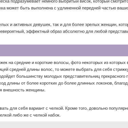
ческа подразумевает немного выбритый висок, который смотрит
рижка может быть выполнена с удлиненной передней частью ваши
елых и активных девушек, так и для более зрелых женщин, кото
 невероятный, эффектный образ абсолютно для любой предста
ек на средние и короткие волосы, фото некоторых из которых
ицей средней длины волос, то можете выбрать для себя стрижку
подойдет большинству молодых представительниц прекрасного п
од длины от более коротких до более длинных локонов, благод
ся внешность женщины.
вать для себя вариант с челкой. Кроме того, довольно популяр
елкой либо же с челкой набок.