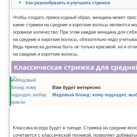
Как разнообразить и улучшить стрижки
Отказ от ответственности
Уход за ногтями
Чтобы создать превосходный образ, женщина может прост
Макияж
какие стрижки на средние и короткие волосы являются м
огромное количество. При этом каждая женщина для себя
СПА процедуры
на средние и короткие волосы, обязательно надо учитыва
Ведь прическа должна быть не только красивой, но и от
Парфюмерия
на средние и короткие волосы.
Прически
Классическая стрижка для средн
Разное
Вам будет интересно:
Уход за лицом
Медовый блонд: кому подходит, выб
Хирургия
Реклама
Реклама
Классика всегда будет в тренде. Стрижка на средние вол
сочетается с классической техникой, позволяет добивать