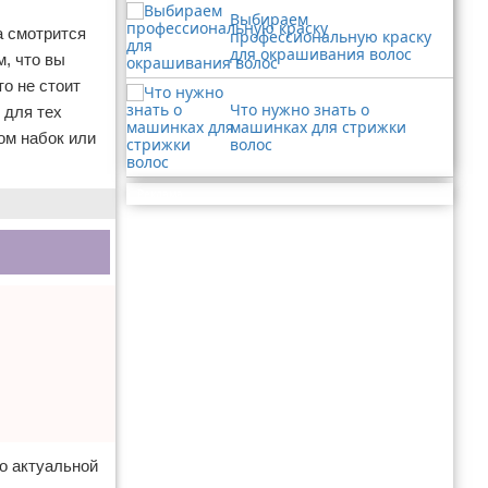
Выбираем
а смотрится
профессиональную краску
для окрашивания волос
м, что вы
о не стоит
Что нужно знать о
 для тех
машинках для стрижки
ом набок или
волос
Реклама
то актуальной