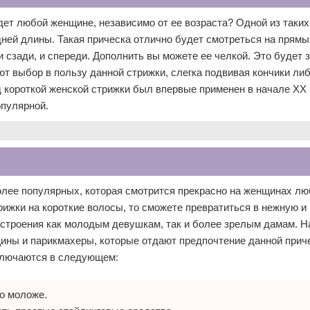
дет любой женщине, независимо от ее возраста? Одной из таких
дней длины. Такая прическа отлично будет смотреться на прямы
и сзади, и спереди. Дополнить вы можете ее челкой. Это будет 
т выбор в пользу данной стрижки, слегка подвивая кончики ли
д короткой женской стрижки был впервые применен в начале ХХ 
опулярной.
олее популярных, которая смотрится прекрасно на женщинах лю
рижки на короткие волосы, то сможете превратиться в нежную и
астроения как молодым девушкам, так и более зрелым дамам. Н
щины и парикмахеры, которые отдают предпочтение данной прич
ключаются в следующем:
о моложе.