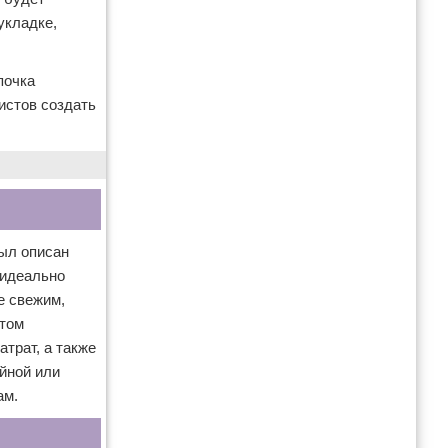
укладке,
почка
истов создать
был описан
 идеально
е свежим,
этом
атрат, а также
ойной или
ам.