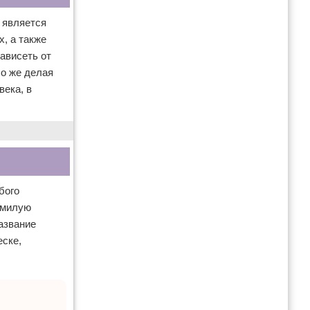
 является
х, а также
зависеть от
бо же делая
века, в
бого
 милую
азвание
еске,