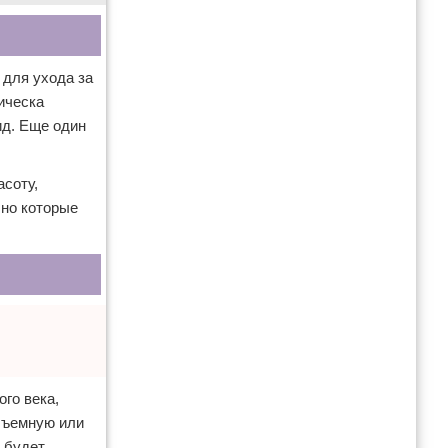
 для ухода за
ическа
ид. Еще один
асоту,
 но которые
го века,
объемную или
о будет