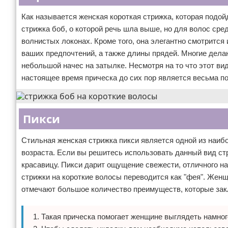
Как называется женская короткая стрижка, которая подой
стрижка боб, о которой речь шла выше, но для волос сре
волнистых локонах. Кроме того, она элегантно смотрится 
ваших предпочтений, а также длины прядей. Многие делаю
небольшой начес на затылке. Несмотря на то что этот ви
настоящее время прическа до сих пор является весьма п
Пикси
Стильная женская стрижка пикси является одной из наиб
возраста. Если вы решитесь использовать данный вид ст
красавицу. Пикси дарит ощущение свежести, отличного н
стрижки на короткие волосы переводится как "фея". Жен
отмечают большое количество преимуществ, которые за
Такая прическа помогает женщине выглядеть намног