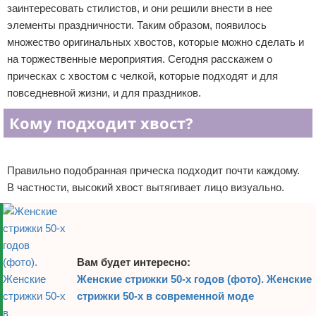
заинтересовать стилистов, и они решили внести в нее
Отказ от ответственности
Уход за ногтями
элементы праздничности. Таким образом, появилось
множество оригинальных хвостов, которые можно сделать и
Макияж
на торжественные мероприятия. Сегодня расскажем о
прическах с хвостом с челкой, которые подходят и для
СПА процедуры
повседневной жизни, и для праздников.
Парфюмерия
Кому подходит хвост?
Прически
Реклама
Правильно подобранная прическа подходит почти каждому.
Разное
В частности, высокий хвост вытягивает лицо визуально.
Уход за лицом
Хирургия
Вам будет интересно:
Женские стрижки 50-х годов (фото). Женские
стрижки 50-х в современной моде