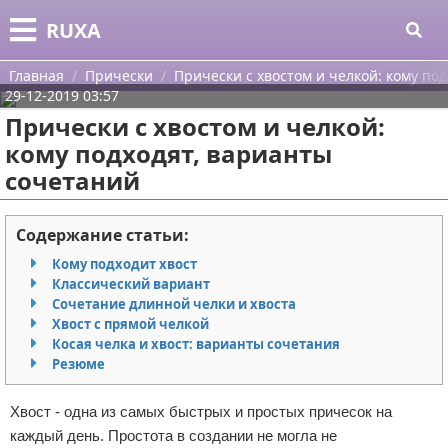
Меню
X
RUXA
Главная
Главная
Прически
Прически с хвостом и челкой: кому по
29-12-2019 03:57
Категории
Прически с хвостом и челкой:
кому подходят, варианты
Поиск
Уход за кожей
сочетаний
О проекте
Одежда
Содержание статьи:
Контакты
Шоппинг
Кому подходит хвост
Классический вариант
Сотрудничество
Подарки
Сочетание длинной челки и хвоста
Хвост с прямой челкой
Размещение рекламы
Украшения
Косая челка и хвост: варианты сочетания
Резюме
Для правообладателей
Косметика
Хвост - одна из самых быстрых и простых причесок на
Условия предоставления информации
Уход за волосами
каждый день. Простота в создании не могла не