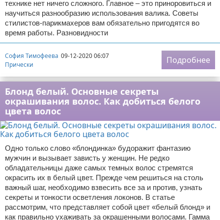
технике нет ничего сложного. Главное – это приноровиться и
научиться разнообразию использования валика. Советы
стилистов-парикмахеров вам обязательно пригодятся во
время работы. Разновидности
София Тимофеева
09-12-2020 06:07
Подробнее
Прически
Блонд белый. Основные секреты
окрашивания волос. Как добиться белого
цвета волос
Одно только слово «блондинка» будоражит фантазию
мужчин и вызывает зависть у женщин. Не редко
обладательницы даже самых темных волос стремятся
окрасить их в белый цвет. Прежде чем решиться на столь
важный шаг, необходимо взвесить все за и против, узнать
секреты и тонкости осветления локонов. В статье
рассмотрим, что представляет собой цвет «белый блонд» и
как правильно ухаживать за окрашенными волосами. Гамма