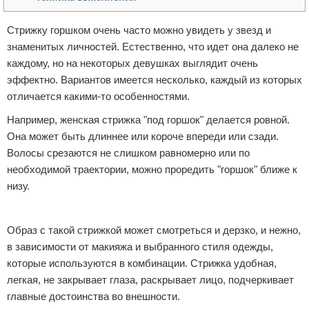
Отказ от ответственности
Уход за ногтями
Стрижку горшком очень часто можно увидеть у звезд и
знаменитых личностей. Естественно, что идет она далеко не
Макияж
каждому, но на некоторых девушках выглядит очень
СПА процедуры
эффектно. Вариантов имеется несколько, каждый из которых
отличается какими-то особенностями.
Парфюмерия
Например, женская стрижка "под горшок" делается ровной.
Она может быть длиннее или короче впереди или сзади.
Прически
Волосы срезаются не слишком равномерно или по
необходимой траектории, можно проредить "горшок" ближе к
Разное
низу.
Уход за лицом
Реклама
Образ с такой стрижкой может смотреться и дерзко, и нежно,
Хирургия
в зависимости от макияжа и выбранного стиля одежды,
которые используются в комбинации. Стрижка удобная,
легкая, не закрывает глаза, раскрывает лицо, подчеркивает
главные достоинства во внешности.