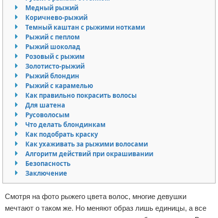
Медный рыжий
Отказ от ответственности
Уход за ногтями
Коричнево-рыжий
Темный каштан с рыжими нотками
Макияж
Рыжий с пеплом
Рыжий шоколад
СПА процедуры
Розовый с рыжим
Золотисто-рыжий
Рыжий блондин
Парфюмерия
Рыжий с карамелью
Как правильно покрасить волосы
Прически
Для шатена
Русоволосым
Разное
Что делать блондинкам
Как подобрать краску
Уход за лицом
Как ухаживать за рыжими волосами
Алгоритм действий при окрашивании
Безопасность
Хирургия
Заключение
Смотря на фото рыжего цвета волос, многие девушки
мечтают о таком же. Но меняют образ лишь единицы, а все