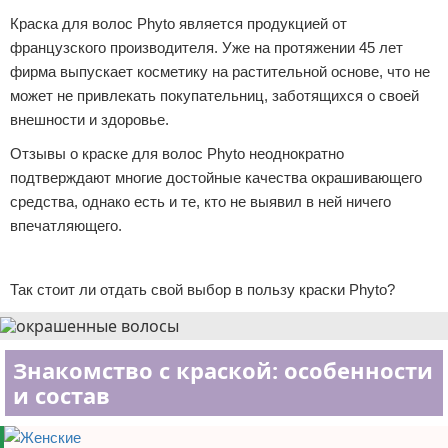
Краска для волос Phyto является продукцией от
Отказ от ответственности
Уход за ногтями
французского производителя. Уже на протяжении 45 лет
Макияж
фирма выпускает косметику на растительной основе, что не
может не привлекать покупательниц, заботящихся о своей
СПА процедуры
внешности и здоровье.
Отзывы о краске для волос Phyto неоднократно
Парфюмерия
подтверждают многие достойные качества окрашивающего
средства, однако есть и те, кто не выявил в ней ничего
Прически
впечатляющего.
Разное
Реклама
Так стоит ли отдать свой выбор в пользу краски Phyto?
Уход за лицом
Хирургия
Знакомство с краской: особенности
и состав