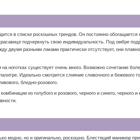
одится в списке роскошных трендов. Он постоянно обогащается
красавице подчеркнуть свою индивидуальность. Под омбре под
ежду двумя разными лаками практически отсутствует, они плавн
 на ноготках существует очень много. Возможно сочетание боле
алитре. Идеально смотрится слияние сливочного и бежевого то
ливового, бледно-розового.
мбинации из голубого и розового, черного и синего, черного и 
ивности.
лько модно, но и оригинально, роскошно. Блестящий маникюр пр