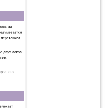
 новыми
разумевается
о перетекают
е двух лаков.
нов.
красного.
ивлекает