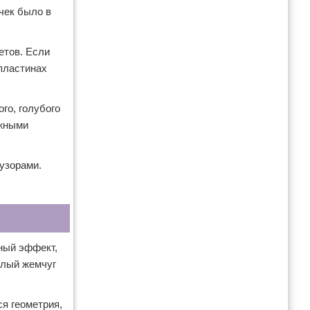
чек было в
етов. Если
 пластинах
го, голубого
ежными
узорами.
ный эффект,
елый жемчуг
ся геометрия,