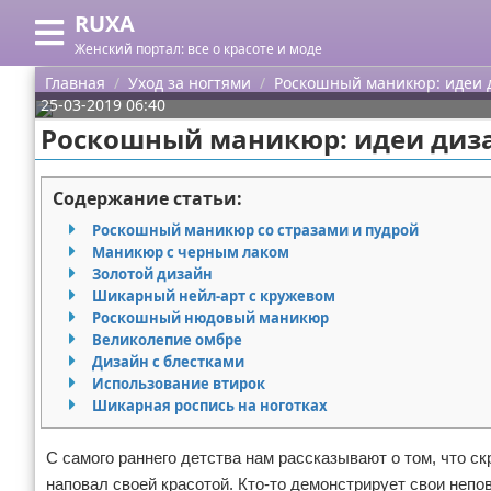
RUXA
Меню
X
Женский портал: все о красоте и моде
Главная
Главная
Уход за ногтями
Роскошный маникюр: идеи 
25-03-2019 06:40
Категории
Роскошный маникюр: идеи диза
Поиск
Уход за кожей
Содержание статьи:
О проекте
Одежда
Роскошный маникюр со стразами и пудрой
Маникюр с черным лаком
Контакты
Шоппинг
Золотой дизайн
Шикарный нейл-арт с кружевом
Роскошный нюдовый маникюр
Сотрудничество
Подарки
Великолепие омбре
Дизайн с блестками
Размещение рекламы
Украшения
Использование втирок
Шикарная роспись на ноготках
Для правообладателей
Косметика
С самого раннего детства нам рассказывают о том, что с
Условия предоставления информации
Уход за волосами
наповал своей красотой. Кто-то демонстрирует свои непо