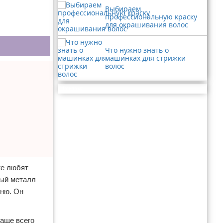
Выбираем
профессиональную краску
для окрашивания волос
Что нужно знать о
машинках для стрижки
волос
Реклама
же любят
ный металл
иню. Он
аще всего