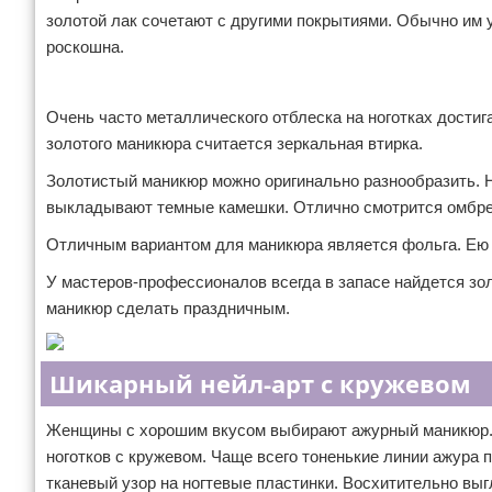
золотой лак сочетают с другими покрытиями. Обычно им у
роскошна.
Реклама
Очень часто металлического отблеска на ноготках дости
золотого маникюра считается зеркальная втирка.
Золотистый маникюр можно оригинально разнообразить. Н
выкладывают темные камешки. Отлично смотрится омбре 
Отличным вариантом для маникюра является фольга. Ею мо
У мастеров-профессионалов всегда в запасе найдется зо
маникюр сделать праздничным.
Шикарный нейл-арт с кружевом
Женщины с хорошим вкусом выбирают ажурный маникюр. 
ноготков с кружевом. Чаще всего тоненькие линии ажура
тканевый узор на ногтевые пластинки. Восхитительно выг