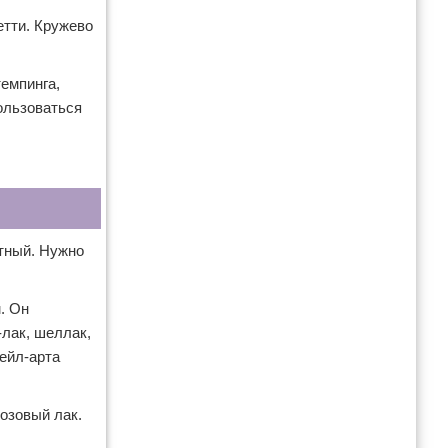
етти. Кружево
емпинга,
ользоваться
нтный. Нужно
. Он
-лак, шеллак,
ейл-арта
озовый лак.