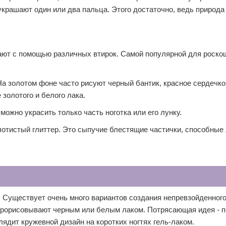
крашают один или два пальца. Этого достаточно, ведь природа
гают с помощью различных втирок. Самой популярной для роско
а золотом фоне часто рисуют черный бантик, красное сердечко
золотого и белого лака.
жно украсить только часть ноготка или его лунку.
лотистый глиттер. Это сыпучие блестящие частички, способные
Существует очень много вариантов создания непревзойденного
 прорисовывают черным или белым лаком. Потрясающая идея - 
лядит кружевной дизайн на коротких ногтях гель-лаком.