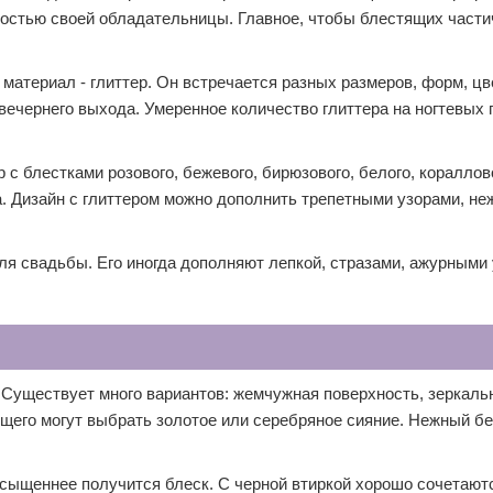
ностью своей обладательницы. Главное, чтобы блестящих части
материал - глиттер. Он встречается разных размеров, форм, цв
 вечернего выхода. Умеренное количество глиттера на ногтевых
с блестками розового, бежевого, бирюзового, белого, кораллово
ма. Дизайн с глиттером можно дополнить трепетными узорами, н
я свадьбы. Его иногда дополняют лепкой, стразами, ажурными 
. Существует много вариантов: жемчужная поверхность, зеркаль
ящего могут выбрать золотое или серебряное сияние. Нежный б
асыщеннее получится блеск. С черной втиркой хорошо сочетают