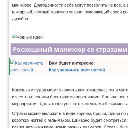
маникюре. Драгоценности себе могут позволить не все, а
Отказ от ответственности
Уход за ногтями
шикарный, нежный маникюр сезона, покоряющий своей р
дизайна.
Макияж
Реклама
СПА процедуры
Парфюмерия
Роскошный маникюр со стразами
Прически
Вам будет интересно:
Как увеличить рост ногтей
Разное
Реклама
Уход за лицом
Камешки и пудра могут украсить как глянцевое, так и мат
известного своими блестящими переливами. Больше всего
Хирургия
мероприятия. Достаточно усыпать камешками безымянный
Стразы можно выложить в виде короны, броши, линий по
коротких ногтей с гель-лаком. Шикарно будет смотреться
разноцветными камешками разных размеров. Стразы быва