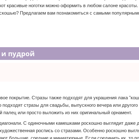
 вот красивые ноготки можно оформить в любом салоне красоты. 
оскошью? Предлагаем вам познакомиться с самыми популярным
 и пудрой
овое покрытие. Стразы также подходят для украшения лака "кош
 подходят стразы для свадьбы, выпускного вечера или другого
 палец или просто выложить из них оригинальный орнамент.
 диагонали. С одиночными камешками роскошно выглядит даже 
 художественная роспись со стразами. Особенно роскошно выгл
ют большие, средние и миниатюрные. Если соединить их, то п