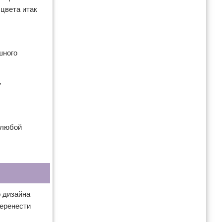
 цвета итак
шного
,
 любой
 дизайна
перенести