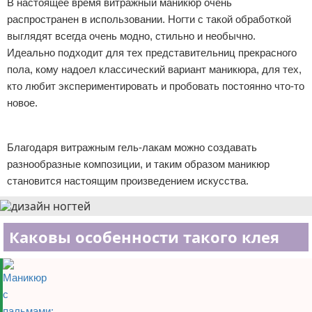
В настоящее время витражный маникюр очень
Отказ от ответственности
Уход за ногтями
распространен в использовании. Ногти с такой обработкой
выглядят всегда очень модно, стильно и необычно.
Макияж
Идеально подходит для тех представительниц прекрасного
пола, кому надоел классический вариант маникюра, для тех,
СПА процедуры
кто любит экспериментировать и пробовать постоянно что-то
новое.
Парфюмерия
Реклама
Прически
Благодаря витражным гель-лакам можно создавать
разнообразные композиции, и таким образом маникюр
Разное
становится настоящим произведением искусства.
Уход за лицом
Каковы особенности такого клея
Хирургия