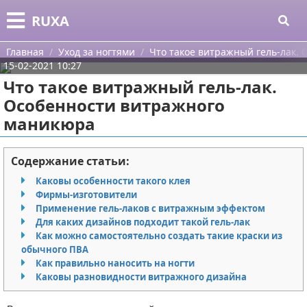
Меню
X
RUXA
Главная
Главная
Уход за ногтями
Что такое витражный гель-лак.
15-02-2021 10:27
Категории
Что такое витражный гель-лак.
Особенности витражного
Поиск
Уход за кожей
маникюра
О проекте
Одежда
Содержание статьи:
Контакты
Шоппинг
Каковы особенности такого клея
Фирмы-изготовители
Сотрудничество
Подарки
Применение гель-лаков с витражным эффектом
Для каких дизайнов подходит такой гель-лак
Размещение рекламы
Украшения
Как можно самостоятельно создать такие краски из
обычного ПВА
Для правообладателей
Косметика
Как правильно наносить на ногти
Каковы разновидности витражного дизайна
Условия предоставления информации
Уход за волосами