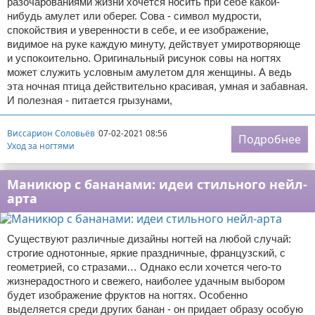
разочарованиями жизни хочется носить при себе какой-
нибудь амулет или оберег. Сова - символ мудрости,
спокойствия и уверенности в себе, и ее изображение,
видимое на руке каждую минуту, действует умиротворяюще
и успокоительно. Оригинальный рисунок совы на ногтях
может служить условным амулетом для женщины. А ведь
эта ночная птица действительно красивая, умная и забавная.
И полезная - питается грызунами,
Виссарион Соловьёв
07-02-2021 08:56
Подробнее
Уход за ногтями
Маникюр с бананами: идеи стильного нейл-
арта
Существуют различные дизайны ногтей на любой случай:
строгие однотонные, яркие праздничные, французский, с
геометрией, со стразами… Однако если хочется чего-то
жизнерадостного и свежего, наиболее удачным выбором
будет изображение фруктов на ногтях. Особенно
выделяется среди других банан - он придает образу особую