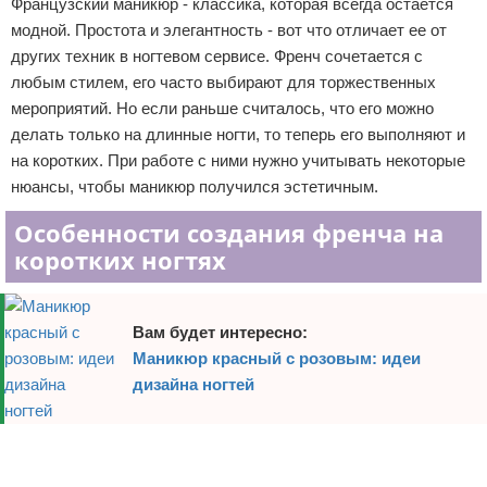
Французский маникюр - классика, которая всегда остается
Отказ от ответственности
Уход за ногтями
модной. Простота и элегантность - вот что отличает ее от
других техник в ногтевом сервисе. Френч сочетается с
Макияж
любым стилем, его часто выбирают для торжественных
мероприятий. Но если раньше считалось, что его можно
СПА процедуры
делать только на длинные ногти, то теперь его выполняют и
на коротких. При работе с ними нужно учитывать некоторые
Парфюмерия
нюансы, чтобы маникюр получился эстетичным.
Прически
Особенности создания френча на
коротких ногтях
Разное
Уход за лицом
Вам будет интересно:
Маникюр красный с розовым: идеи
Хирургия
дизайна ногтей
Реклама
Реклама