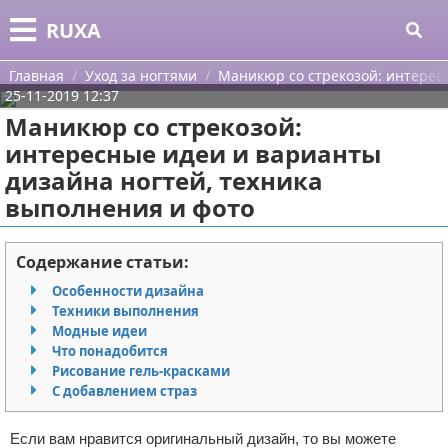
Меню
X
RUXA
Главная
Главная
Уход за ногтями
Маникюр со стрекозой: интерес
25-11-2019 12:37
Категории
Маникюр со стрекозой:
интересные идеи и варианты
Поиск
Уход за кожей
дизайна ногтей, техника
выполнения и фото
О проекте
Одежда
Контакты
Шоппинг
Содержание статьи:
Особенности дизайна
Сотрудничество
Подарки
Техники выполнения
Модные идеи
Размещение рекламы
Украшения
Что понадобится
Рисование гель-красками
Для правообладателей
Косметика
С добавлением страз
Условия предоставления информации
Уход за волосами
Если вам нравится оригинальный дизайн, то вы можете