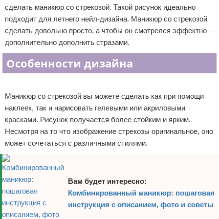
сделать маникюр со стрекозой. Такой рисунок идеально
Отказ от ответственности
Уход за ногтями
подходит для летнего нейл-дизайна. Маникюр со стрекозой
сделать довольно просто, а чтобы он смотрелся эффектно –
Макияж
дополнительно дополнить стразами.
СПА процедуры
Особенности дизайна
Парфюмерия
Реклама
Маникюр со стрекозой вы можете сделать как при помощи
Прически
наклеек, так и нарисовать гелевыми или акриловыми
красками. Рисунок получается более стойким и ярким.
Разное
Несмотря на то что изображение стрекозы оригинальное, оно
может сочетаться с различными стилями.
Уход за лицом
Хирургия
Вам будет интересно:
Комбинированный маникюр: пошаговая
инструкция с описанием, фото и советы